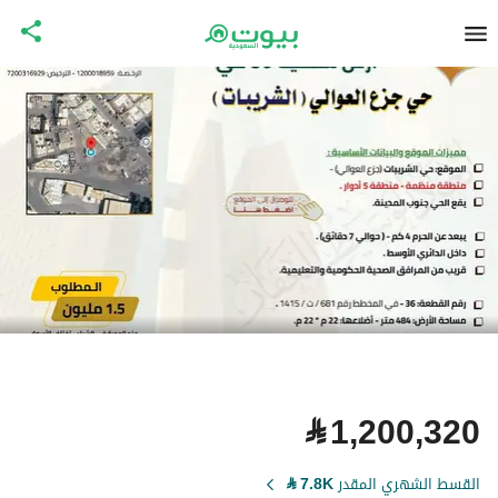
⃁
1,200,320
القسط الشهري المقدر
7.8K
⃁