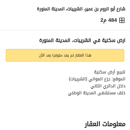
شارع أبو الروم بن عمير، الشريبات، المدينة المنورة
484 م2
1,200,320
⃁
التفاصيل
معلومات ترخيص الإعلان
حاسبة التمويل
ارض سكنية في الشريبات، المدينة المنورة
هذا العقار لم يعد متوفرا بعد الآن
للبيع أرض سكنية
الموقع: جزع العوالي (الشريبات)
داخل الدائري الثاني
خلف مستشفى المدينة الوطني
رقم القطعة: 36
المساحة: 484 متر مربع
الشوارع: شارع 14م غربي + شارع 6م جنوبي
معلومات العقار