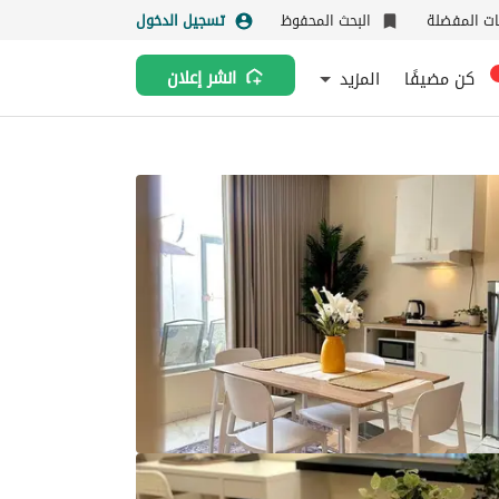
نات المفضلة
البحث المحفوظ
تسجيل الدخول
كن مضيفًا
المزيد
انشر إعلان