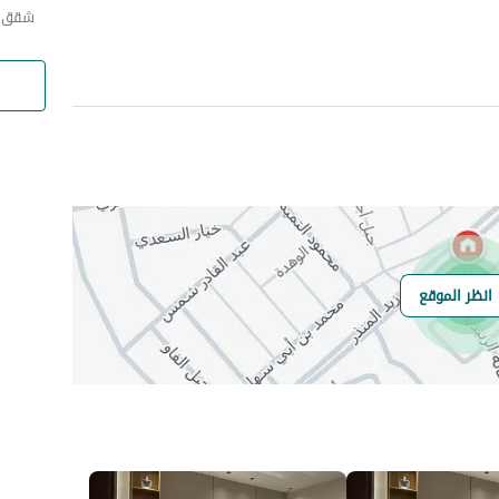
شقق ي
انظر الموقع