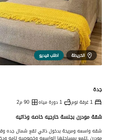
الخريطة
اطلب فيديو
جدة
1 غرفة نوم
1 دورة مياه
90 م2
شقة مودرن بجلسة خارجيه خاصه وذاتيه
التفاصيل
معلومات وزارة السياحة
الموقع و
مودرن ,تتمع بمساحتها الواسعه وخصوصيه تامه ودخو