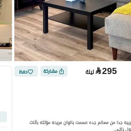
⃁
295
ليلة
مشاركة
حفظ
الأماكن القريبة
شقه واسعه ومريحة بدخول ذاتي تقع شمال جده وقريبه جدا من معالم جده صممت بالوان مريحه مؤثثه بأثاث 
ل ذاتي. 