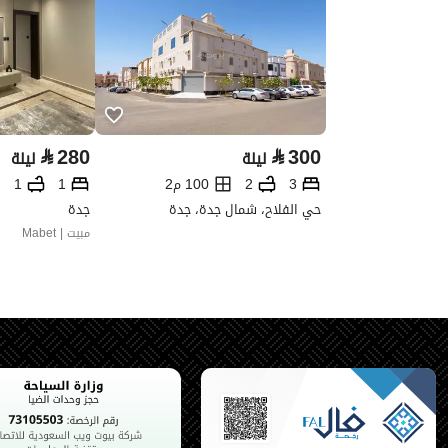
⃁
280
⃁
300
ليلة
ليلة
3
2
100 م2
1
1
حي الفلاح، شمال جدة، جدة
جدة
مبيت | Mabet