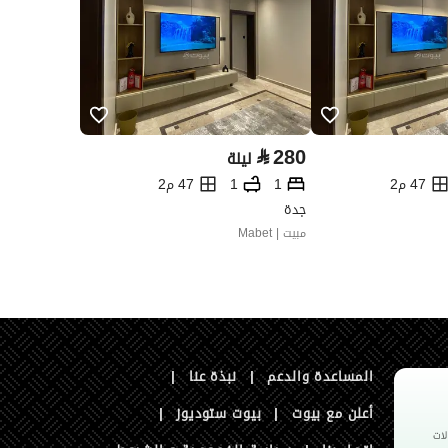
⃁
280
ليلة
47 م2
1
1
47 م2
جدة
مبيت | Mabet
المساعدة والدعم
|
نبذة عنا
|
أعلن مع بيوت
|
بيوت ستوديوز
|