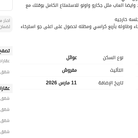
مع جلسه تلفزيون 60 بوصه باشتراك نتفلكس وشاهد وايضا العاب مثل جكارو واونو للاستمتاع الكامل بوقتك مع 
لسه خارجيه
احذر من
اء وطاوله بأربع كراسي ومظله لحصول على اعلى جو استرخاء
لضمان 
برسوم)
انا
تصفح 
نوع السكن
عوائل
عقارات
التأثيث
مفروش
شقق 1 غرفة نوم مفروشة للايجار اليومي في 
تاريخ الإضافة
11 مارس 2026
عقارا
وبر ماركت
شقق 
شقق مد
. 
شقق ر
ي, سكر , حليب. 
شقق ا