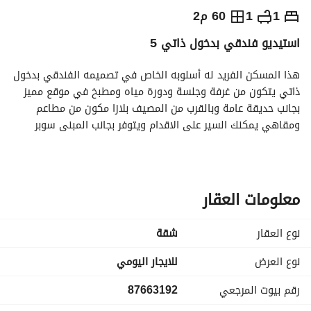
⃁
220
يومياً
1
1
60 م2
استيديو فندقي بدخول ذاتي 5
رة السياحة
الاماكن القريبة
هذا المسكن الفريد له أسلوبه الخاص في تصميمه الفندقي بدخول 
ذاتي يتكون من غرفة وجلسة ودورة مياه ومطبخ في موقع مميز 
بجانب حديقة عامة وبالقرب من المصيف بلازا مكون من مطاعم 
ومقاهي يمكنك السير على الاقدام ويتوفر بجانب المبنى سوبر 
ماركت النخلة واربيكا كوفي ودومينوز بيتزا وجميع الخدمات يتوسط 
المدينة قريب لفعاليات موسم الرياض والمدينة المالية ومطار 
الملك خالد
معلومات العقار
نوع العقار
شقة
نوع العرض
للايجار اليومي
رقم بيوت المرجعي
87663192