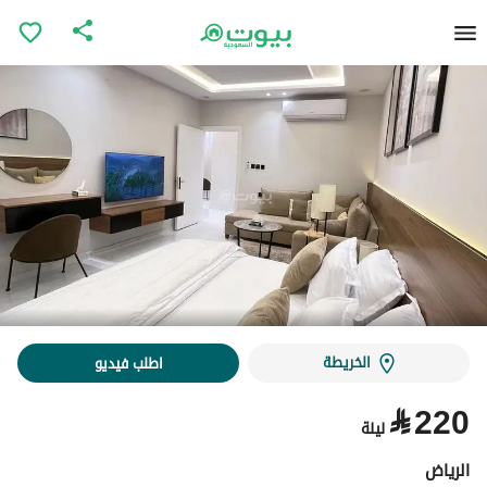
الخريطة
اطلب فيديو
⃁
220
ليلة
الرياض