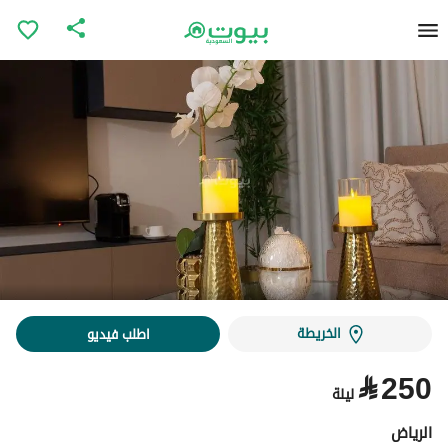
الخريطة
اطلب فيديو
⃁
250
ليلة
الرياض