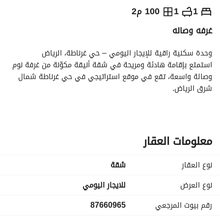
⃁
250
يومياً
1
1
100 م2
غرفه وصاله
رة السياحة
الاماكن القريبة
وحدة سكنية راقية للإيجار اليومي – حي غرناطة، الرياض
استمتع بإقامة هادئة ومريحة في شقة أنيقة مكوّنة من غرفة نوم 
وصالة واسعة، تقع في موقع استراتيجي في حي غرناطة شمال 
شرق الرياض. 
المميزات:
• خطوات من غرناطة مول
• قريبة من الدائري الشمالي ومطار الملك خالد الدولي
• على بُعد دقائق من محطة المترو
معلومات العقار
• مفروشة بالكامل بأثاث حديث وعصري
• إنترنت عالي السرعة
نوع العقار
شقة
• دخول ذكي
• مواقف خاصة
نوع العرض
للايجار اليومي
• خدمة تنظيف حسب الطلب
رقم بيوت المرجعي
87660965
مناسبة للمسافرين، رجال الأعمال، أو إقامة قصيرة مريحة في موقع 
مميز