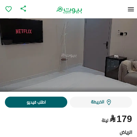
الخريطة
اطلب فيديو
⃁
179
ليلة
الرياض