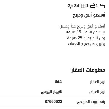
⃁
179
يومياً
1
1
34 م2
أستديو أنيق ومريح
رة السياحة
الاماكن القريبة
أستديو أنيق ومريح جداً وجميل
يبعد عن المطار 15 دقيقة
وعن البوليفارد 25 دقيقة
وقريب من جميع الخدمات
ويبعد عن طريق الدمام 4 دقائق
معلومات العقار
نوع العقار
شقة
نوع العرض
للايجار اليومي
رقم بيوت المرجعي
87660623