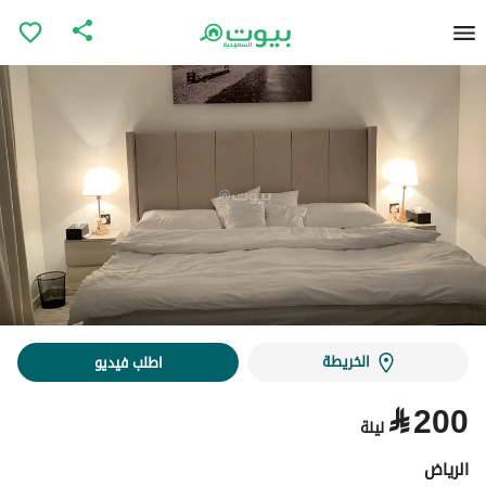
الخريطة
اطلب فيديو
⃁
200
ليلة
الرياض