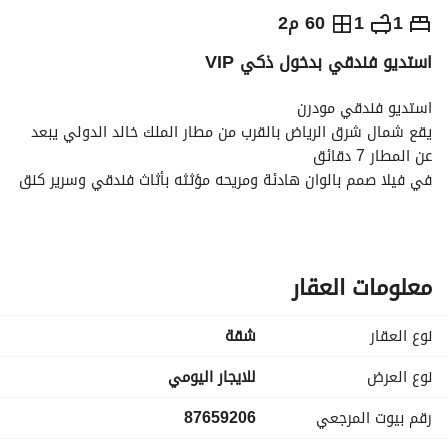
⃁
200
يومياً
1
1
60 م2
استديو فندقي بدخول ذكي VIP
رة السياحة
الاماكن القريبة
استديو فندقي مودرن
يقع شمال شرق الرياض بالقرب من مطار الملك خالد الدولي يبعد 
عن المطار 7 دقائق
في فيلا صمم بالوان هادئة ومريحه مؤثثه بأثاث فندقي وسرير كنق 
لنفرين وشاشة 60 بوصة تتميز بالخصوصيه والدخول الذكي رقم 
الفيلا الخارجي 9 ورقم الباب الداخلي 9 موضح بالصور وحياك الله 
ضيفنا
معلومات العقار
نوع العقار
شقة
نوع العرض
للايجار اليومي
رقم بيوت المرجعي
87659206