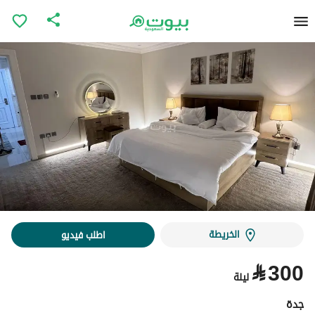
الخريطة
اطلب فيديو
⃁
300
ليلة
جدة