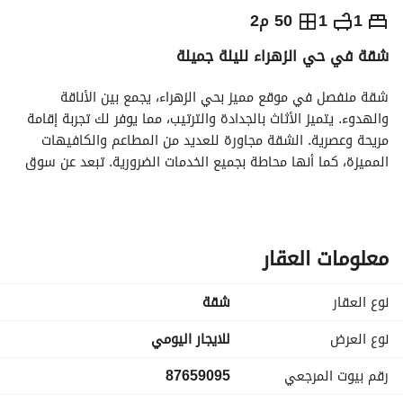
⃁
300
يومياً
1
1
50 م2
شقة في حي الزهراء لليلة جميلة
رة السياحة
الاماكن القريبة
شقة منفصل في موقع مميز بحي الزهراء، يجمع بين الأناقة 
والهدوء. يتميز الأثاث بالجدادة والترتيب، مما يوفر لك تجربة إقامة 
مريحة وعصرية. الشقة مجاورة للعديد من المطاعم والكافيهات 
المميزة، كما أنها محاطة بجميع الخدمات الضرورية. تبعد عن سوق 
الشاطئ 5 دقائق مشي على الأقدام، وأقل من 5 دقائق بالسيارة 
عن كورنيش جدة، مما يوفر لك سهولة الوصول إلى أهم المعالم. 
يحتوي على ماكينة اسبرسو، مناشف، جميع مستلزمات النظافة 
الشخصية، وعدة مطبخ مجهزة بالكامل. كما يتوفر العديد من ألعاب 
معلومات العقار
التسلية، مما يجعلها خيارًا مثاليًا لقضاء وقت ممتع ومريح.
نوع العقار
شقة
نوع العرض
للايجار اليومي
رقم بيوت المرجعي
87659095