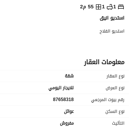
⃁
250
يومياً
1
1
55 م2
استديو انيق
رة السياحة
الاماكن القريبة
استديو الفلاح
معلومات العقار
نوع العقار
شقة
نوع العرض
للايجار اليومي
رقم بيوت المرجعي
87658318
نوع السكن
عوائل
التأثيث
مفروش