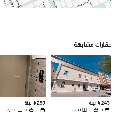
عقارات مشابهة
⃁
250
⃁
243
ليلة
ليلة
1
1
30 م2
1
1
90 م2