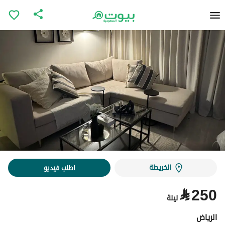
الخريطة
اطلب فيديو
⃁
250
ليلة
الرياض