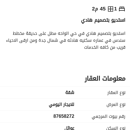
⃁
يومياً
1
45 م2
استديو بتصميم هادي
رة السياحة
الاماكن القريبة
استديو بتصميم هادي في حي الواحه مطل على حديقة مخطط 
سندس في عماره سكنيه هادئه في شمال جدة ومن ارقى الاحياء 
قريب من كافه الخدمات
معلومات العقار
نوع العقار
شقة
نوع العرض
للايجار اليومي
رقم بيوت المرجعي
87658272
نوع السكن
عوائل