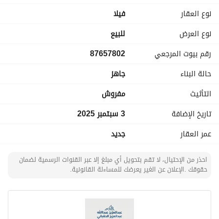
الوصول إلى مرافق المجتمع والحديقة المركزية. 
نوع العقار
فیلا
مثالية للعائلات أو المستثمرين الذين يبحثون عن عقار عالي الجودة 
في أكثر الأحياء طلباً في الرياض. 
نوع العرض
للبيع
رقم بيوت المرجعي
87657802
تفاصيل العقار:
حالة البناء
جاهز
• المساحة الكلية: 300 متر مربع
• غرف النوم: 4
التأثيث
مفروش
• الحمامات: 6
• مؤثثة: نعم
تاريخ الإضافة
3 سبتمبر 2025
• الموقع: سدرة – الرياض
عمر العقار
جديد
• رمز العقار: S1080
• السعر: 2,640,00 ريال سعودي
احذر من الإحتيال، لا تقم بتحويل أي مبلغ إلا عبر القنوات الرسمية لضمان
حقوقك .الإعلان عن الغير يعرضك للمساءلة القانونية.
إفصاح:
هذا الإعلان يتعلق بفيلا واحدة مدرجة تحت الرقم الفردي لترخيص 
FAL 1100050366.