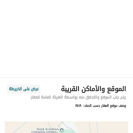
الموقع
المنطقة
منطقة الرياض
المدينة
الرياض
الحي
سدرة
اسم الشارع
رقم 1175
الرمز البريدي
13421
الموقع والأماكن القريبة
عرض على الخريطة
رقم المبنى
1142
يتم جلب الموقع والتحقق منه بواسطة الهيئة العامة للعقار
وصف موقع العقار حسب الصك:
N/A
الرقم الاضافي
8299
خط العرض
24.85836488207371