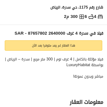
شارع رقم 1175، حي سدرة، الرياض
4
6
300 م2
2,640,000
⃁
التفاصيل
معلومات ترخيص الإعلان
حاسبة التمويل
فیلا في سدرة 4 غرف 2640000 SAR - 87657802
هذا العقار لم يعد متوفرا بعد الآن
فيلا مؤثثة بالكامل | 4 غرف نوم | 300 متر مربع | سدرة – الرياض | 
بواسطة LuxuryHabitat
مباشر وبدون عمولة!
فيلا أنيقة مؤثثة بالكامل في مجتمع سدرة المرموق، تتميز 
بديكورات أنيقة وتشطيبات عصرية. 
معلومات العقار
تقع بشكل مثالي في شارع سكني هادئ، مما يوفر سهولة 