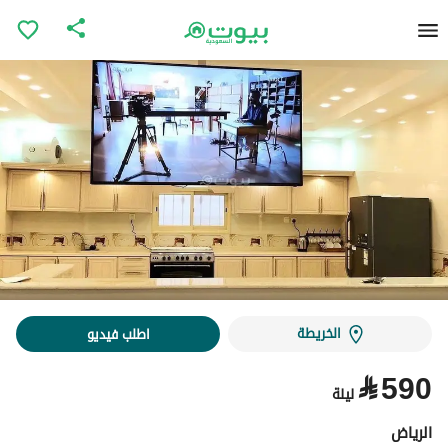
الخريطة
اطلب فيديو
⃁
590
ليلة
الرياض