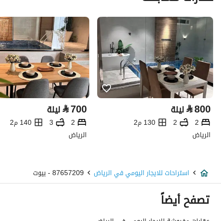
⃁
700
⃁
800
ليلة
ليلة
2
2
130 م2
2
3
140 م2
الرياض
الرياض
استراحات للايجار اليومي في الرياض
87657209 - بيوت
تصفح أيضاً