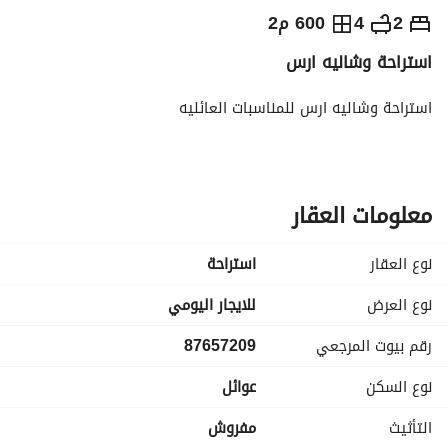
⃁
590
يومياً
2
4
600 م2
استراحة وشاليه ارس
رة السياحة
الاماكن القريبة
استراحة وشاليه ارس للمناسبات العائليه
معلومات العقار
نوع العقار
استراحة
نوع العرض
للايجار اليومي
رقم بيوت المرجعي
87657209
نوع السكن
عوائل
التأثيث
مفروش