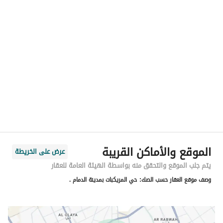
الموقع
المنطقة
المنطقة الشرقية
المدينة
الدمام
الحي
المريكبات
اسم الشارع
المهندي
الرمز البريدي
32253
الموقع والأماكن القريبة
عرض على الخريطة
رقم المبنى
2663
يتم جلب الموقع والتحقق منه بواسطة الهيئة العامة للعقار
وصف موقع العقار حسب الصك:
حي المريكبات بمدينة الدمام .
الرقم الاضافي
7769
خط العرض
26.41956848349606