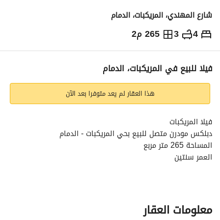
شارع المهندي، المريكبات، الدمام
4
3
265 م2
1,500,000
⃁
التفاصيل
معلومات ترخيص الإعلان
حاسبة التمويل
فيلا للبيع في المريكبات، الدمام
هذا العقار لم يعد متوفرا بعد الآن
فيلا المريكبات
دبلكس مودرن متصل للبيع بحي المريكبات - الدمام
المساحة 265 متر مربع
العمر سنتين
مكونة من:
الدور الأرضي:
مجلس رجال، صالة كبيرة، مجلس نساء، مطبخ راكب مفتوح على 
معلومات العقار
الصالة، مطبخ إضافي، غرفة خادمة بدورة مياه، دورتين مياه