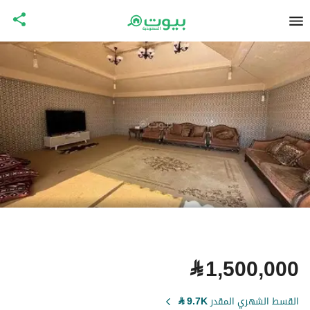
⃁
1,500,000
القسط الشهري المقدر
9.7K
⃁