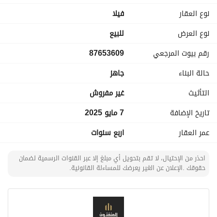
نوع العقار
فیلا
الدور الأول:
أربع غرف نوم ماستر، صالة
نوع العرض
للبيع
رقم بيوت المرجعي
87653609
المواصفات:
تكييف مركزي كونسيلد وسبليت
حالة البناء
جاهز
مطبخ راكب
غرفة سائق
التأثيث
غير مفروش
تاريخ الإضافة
7 مايو 2025
عمر العقار
اربع سنوات
احذر من الإحتيال، لا تقم بتحويل أي مبلغ إلا عبر القنوات الرسمية لضمان
حقوقك .الإعلان عن الغير يعرضك للمساءلة القانونية.