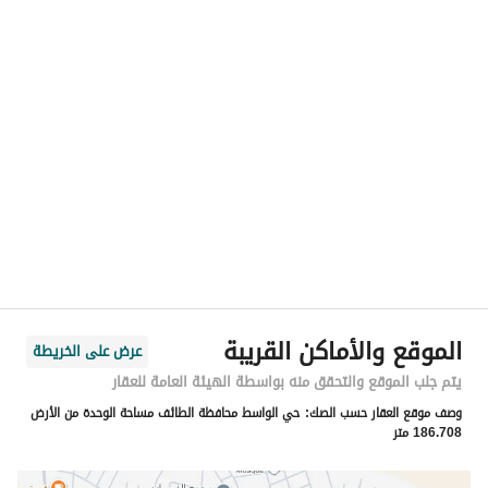
رقم المسؤول
-
الموقع
المنطقة
منطقة مكة المكرمة
المدينة
الطائف
الحي
الواسط
اسم الشارع
محمود فهمي
الرمز البريدي
26579
الموقع والأماكن القريبة
عرض على الخريطة
رقم المبنى
4493
يتم جلب الموقع والتحقق منه بواسطة الهيئة العامة للعقار
وصف موقع العقار حسب الصك:
حي الواسط محافظة الطائف مساحة الوحدة من الأرض
الرقم الاضافي
6789
186.708 متر
خط العرض
21.473508779904492