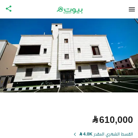
⃁
610,000
القسط الشهري المقدر
4.0K
⃁