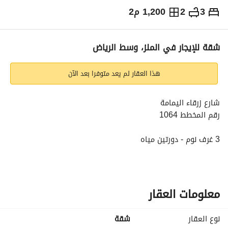
3
2
1,200 م2
⃁
49,000
سنوياً
يص الإعلان
الاماكن القريبة
شقة للإيجار في الملز، وسط الرياض
هذا العقار لم يعد متوفرا بعد الآن
شارع زرقاء اليمامة
رقم المخطط 1064
3 غرف نوم - دورتين مياه
صالة - مطبخ
معلومات العقار
نوع العقار
شقة