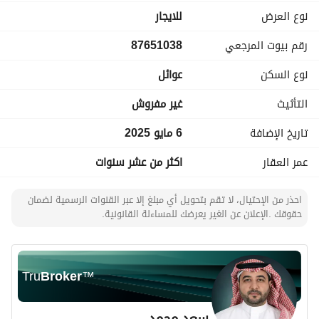
نوع العرض
للايجار
رقم بيوت المرجعي
87651038
نوع السكن
عوائل
التأثيث
غير مفروش
تاريخ الإضافة
6 مايو 2025
عمر العقار
اكثر من عشر سنوات
احذر من الإحتيال، لا تقم بتحويل أي مبلغ إلا عبر القنوات الرسمية لضمان
حقوقك .الإعلان عن الغير يعرضك للمساءلة القانونية.
Tru
Broker
™
سعد محمد