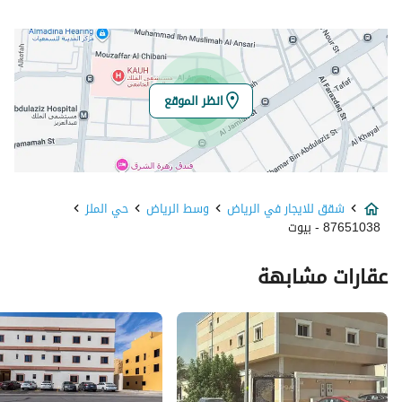
الموقع
المنطقة
منطقة الرياض
انظر الموقع
المدينة
الرياض
الحي
الملز
شقق للايجار في الرياض
وسط الرياض
حي الملز
اسم الشارع
زرقاء اليمامة
87651038 - بيوت
الرمز البريدي
12629
عقارات مشابهة
رقم المبنى
3428
الرقم الاضافي
6738
خط العرض
24.660068625147012