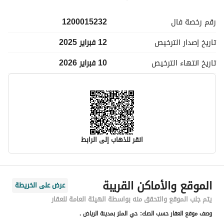
رقم رخصة
فال
1200015232
تاريخ إصدار
الترخيص
12 فبراير 2025
تاريخ انتهاء
الترخيص
10 فبراير 2026
انقر للذهاب إلى الرابط
معلومات مسؤول الإعلان
الموقع والأماكن القريبة
عرض على الخريطة
اسم المسؤول
-
يتم جلب الموقع والتحقق منه بواسطة الهيئة العامة للعقار
وصف موقع العقار حسب الصك:
حي الملز بمدينة الرياض .
رقم المسؤول
-