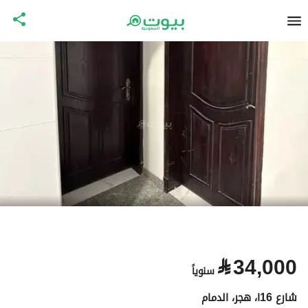
⃁
34,000
سنوياً
شارع 16ا، هجر، الدمام