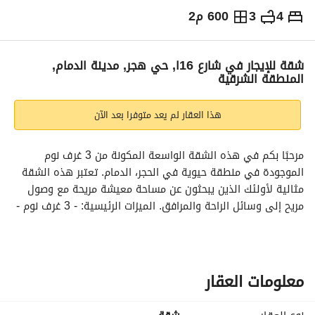
4
3
600 م2
⃁
34,000
سنوياً
يص الإعلان
الاماكن القريبة
شقة للإيجار في شارع 16ا, حي هجر, مدينة الدمام,
المنطقة الشرقية
هذا العقار لم يعد متوفرا بعد الآن
مرحبًا بكم في هذه الشقة الواسعة المكونة من 3 غرف نوم 
الموجودة في منطقة حيوية في الحجر، الدمام. تعتبر هذه الشقة 
مثالية لأولئك الذين يبحثون عن مساحة معيشة مريحة مع وصول 
مريح إلى وسائل الراحة والمرافق. الميزات الرئيسية: - 3 غرف نوم - 
نوع العقار: شقة - عمر العقار: 5 سنوات - سعر الإيجار: 34،000 ريال 
سعودي - الموقع: الحجر، الدمام لا تفوت هذه الفرصة! اتصل بنا الآن 
لترتيب موعد للمعاينة.
معلومات العقار