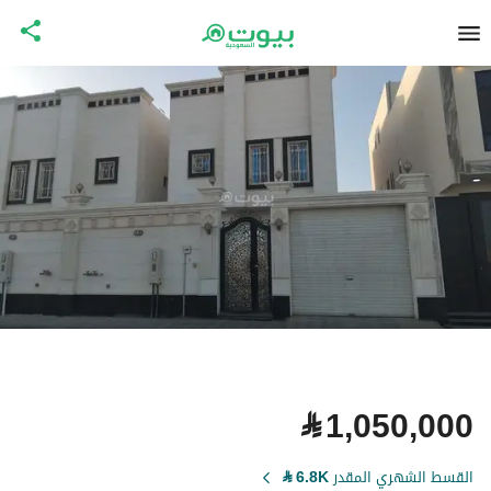
⃁
1,050,000
القسط الشهري المقدر
6.8K
⃁