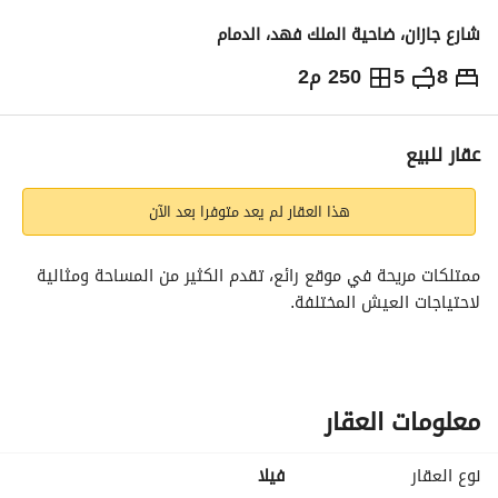
شارع جازان، ضاحية الملك فهد، الدمام
8
5
250 م2
1,050,000
⃁
التفاصيل
معلومات ترخيص الإعلان
حاسبة التمويل
عقار للبيع
هذا العقار لم يعد متوفرا بعد الآن
ممتلكات مريحة في موقع رائع، تقدم الكثير من المساحة ومثالية 
لاحتياجات العيش المختلفة.
معلومات العقار
نوع العقار
فیلا