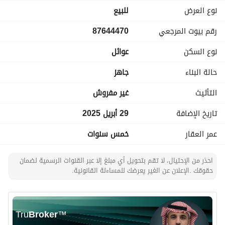
نوع العرض
للبيع
رقم بيوت المرجعي
87644470
نوع السكن
عوائل
حالة البناء
جاهز
التأثيث
غير مفروش
تاريخ الإضافة
29 أبريل 2025
عمر العقار
خمس سنوات
احذر من الإحتيال، لا تقم بتحويل أي مبلغ إلا عبر القنوات الرسمية لضمان
حقوقك .الإعلان عن الغير يعرضك للمساءلة القانونية.
Tru
Broker
™