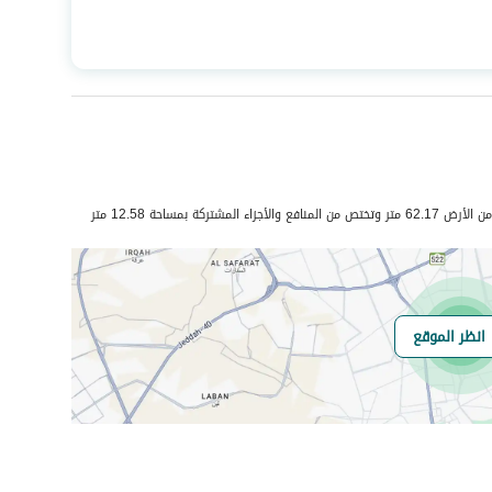
المساحة
218.92
عدد الغرف
5
هاتف
نعم
شتركة بمساحة 12.58 متر
الياف ضوئية
نعم
انظر الموقع
هل يوجد اي التزام
لا يوجد
على العقار ؟
مطابقة لكود البناء
Yes