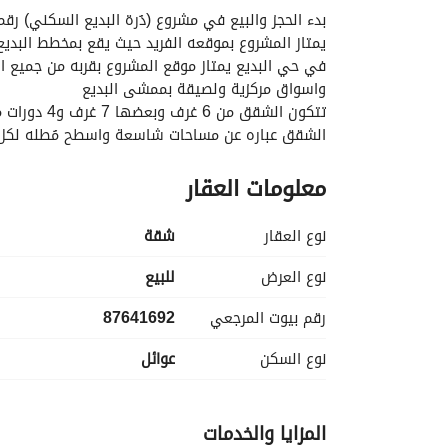
بدء الحجز والبيع في مشروع (دُرة البديع السكني) رقم 25
واسواق مركزية ولصيقة بممشى البديع
تتكون الشقق من 6 غرف وبعضها 7 غرف و4 دورات مياه ومطبخ وغرفة غسيل
الشقق عباره عن مساحات شاسعة واسطح مُطله لك
يوجد شقق بمداخل مستقلة بمصعد راكب بالكامل يو
معلومات العقار
نوع العقار
شقة
نوع العرض
للبيع
رقم بيوت المرجعي
87641692
نوع السكن
عوائل
المزايا والخدمات