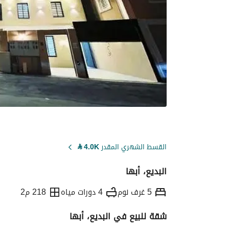
القسط الشهري المقدر
4.0K
⃁
البديع، أبها
5 غرف نوم
4 دورات مياه
218 م2
شقة للبيع في البديع، أبها
التفاصيل
معلومات ترخيص الإعلان
حاسبة ا