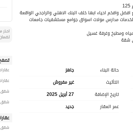
1
يمتاز المشروع بموقعه الفريد حيث يقع بمخطط البديع افضل وافخم احياء ابها خلف البنك الاهلي والراجحي الواقعة 
في حي البديع يمتاز موقع المشروع بقربه من جميع الخدمات مدارس مولات اسواق جوامع مستشفيات جامعات 
احذر من
لضمان 
ل شقة
صل الى السطح الخاص بالشقة
تصفح 
حالة البناء
جاهز
عقارات
عقارات
التأثيث
غير مفروش
شقق 5 غرف نوم للبيع في أب
تاريخ الإضافة
27 أبريل 2025
شقق 5 غرف نوم للبيع في البد
عمر العقار
جديد
عقارا
شقق ح