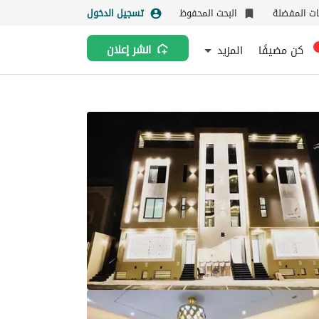
نات المفضلة
البحث المحفوظ
تسجيل الدخول
كن مضيفًا
المزيد
انشر إعلان