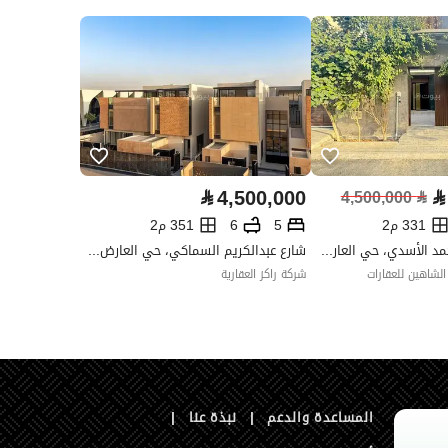
العقار مرهون
لا
العقار مقيد
لا
رقم الأرض
199/2
ملاحظات
-
واصل الإجتماعي ،لوحة اعلانية ،أخرى
⃁
4,500,000
⃁
4,500,000
⃁
331 م2
5
6
351 م2
شارع محمد بن أحمد الأسدي، حي العارض، شمال الرياض، الرياض
شارع عبدالكريم السماكي، حي العارض، شمال الرياض، الرياض
لشاهين للعقارات
شركة راكز العقارية
المساعدة والدعم
|
نبذة عنا
|