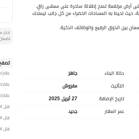
ى أرض مرتفعة تمنح إطلالة ساحرة على ممشى راقٍ. 
يتميّز بتصميم معماري فريد يمزج بين الحداثة والطبيعة، حيث تحيط به المساحات الخضراء من كل جانب ليمنحك 
عان بين الذوق الرفيع والوظائف الذكية. 
احذر من
لضمان 
تصفح 
حالة البناء
جاهز
عقارات
عقارا
التأثيث
مفروش
عقارا
تاريخ الإضافة
27 أبريل 2025
فلل 4 غرف نوم مفروشة للبيع في الرياض
عمر العقار
جديد
فلل 4 غرف نوم مفروشة للبيع في شمال الرياض
فلل 4 غرف نوم مفروشة للبيع في العارض