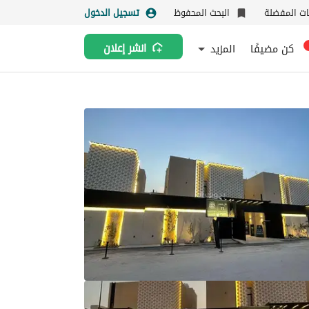
نات المفضلة
البحث المحفوظ
تسجيل الدخول
كن مضيفًا
المزيد
انشر إعلان