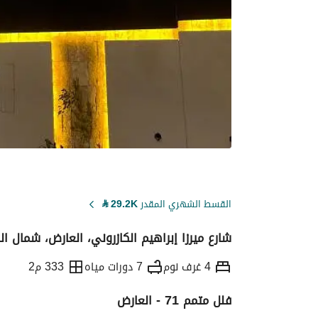
القسط الشهري المقدر
29.2K
⃁
شارع ميرزا إبراهيم الكازروني، العارض، شمال ال
4 غرف نوم
7 دورات مياه
333 م2
فلل متمم 71 - العارض
التفاصيل
معلومات ترخيص الإعلان
حاسبة ا