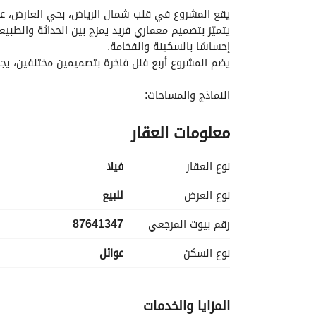
يقع المشروع في قلب شمال الرياض، بحي العارض، عل
إحساسًا بالسكينة والفخامة. 
يضم المشروع أربع فلل فاخرة بتصميمين مختلفين، يجم
النماذج والمساحات:
النموذج الاول 333م واجهة شرقية
معلومات العقار
النموذج الثاني 321م (زوايا)
مـمـيــزات المشروع:
نوع العقار
فیلا
خصوصيه عاليه
إطلاله داخليه مدروسة
نوع العرض
للبيع
واجهة الفيلا بتقنية " Grc "
رقم بيوت المرجعي
87641347
شبابيك "gluss Folding "واسعه وعازله للحراره
جلسة عائلية خارجية مع وجود مسبح
نوع السكن
عوائل
مظلة اماميه مقاومة للحرارة والرطوبة مع انارة LED
-الوصول
المزايا والخدمات
ابي بكر الصديق ٢٧٠ متر