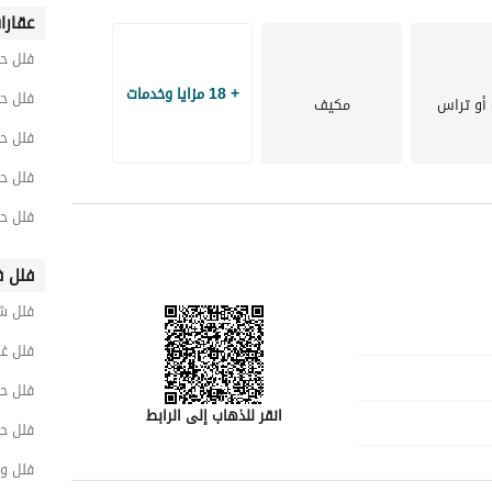
عقارا
فلل ح
+ 18 مزايا وخدمات
فلل ح
أو تراس
مكيف
فلل ح
فلل ح
فلل ح
فلل ف
فلل ش
فلل غ
فلل ح
انقر للذهاب إلى الرابط
فلل ح
فلل و