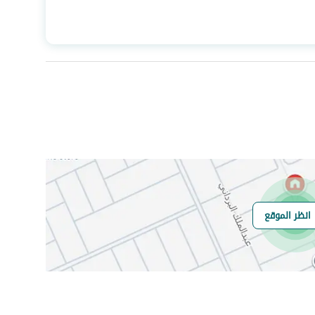
المساحة
333.5
عدد الغرف
5
هاتف
نعم
انظر الموقع
هل يوجد اي التزام
لا يوجد
على العقار ؟
مطابقة لكود البناء
-
السعودي