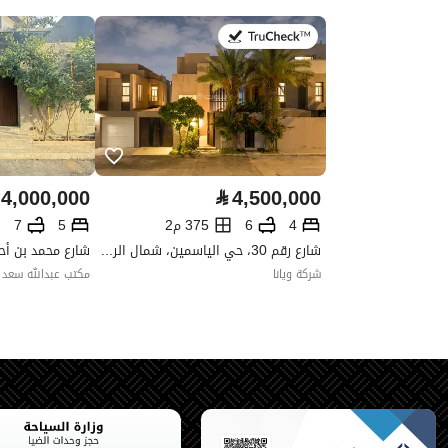
واجهة العقار
شمالية
في:14 يوليو 2026
حدود واطوال العقار
-
الضمانات والمدة
-
قنوات الاعلان
منصة مرخصة ،الإذاعة ،منصات الت
4,000,000
⃁
4,500,000
حدود العقار/الملكية
4
6
375 م2
5
7
شارع رقم 30، حي الياسمين، شمال الرياض، الرياض
الشمالي
شركة ويانا
مكتب عبدالله سعد ا
الشرقي
الغربي
الجنوبي