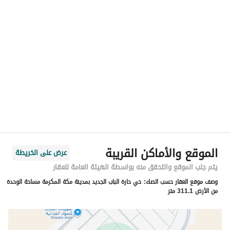
الموقع
المنطقة
منطقة مكة المكرمة
المدينة
مكة
الحي
حارة الباب الجديد
اسم الشارع
ثمامه بن اشرس
الرمز البريدي
24359
الموقع والأماكن القريبة
عرض على الخريطة
رقم المبنى
4233
يتم جلب الموقع والتحقق منه بواسطة الهيئة العامة للعقار
وصف موقع العقار حسب الصك:
حي حارة الباب الجديد بمدينة مكة المكرمة مساحة الوحدة
الرقم الاضافي
7809
من الأرض 311.1 متر
خط العرض
21.331438217348225