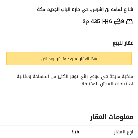
شارع ثمامه بن اشرس، حي حارة الباب الجديد، مكة
9
6
435 م2
1,150,000
⃁
التفاصيل
معلومات ترخيص الإعلان
حاسبة التمويل
عقار للبيع
هذا العقار لم يعد متوفرا بعد الآن
ملكية مريحة في موقع رائع، توفر الكثير من المساحة ومثالية 
لاحتياجات العيش المختلفة.
معلومات العقار
نوع العقار
فیلا