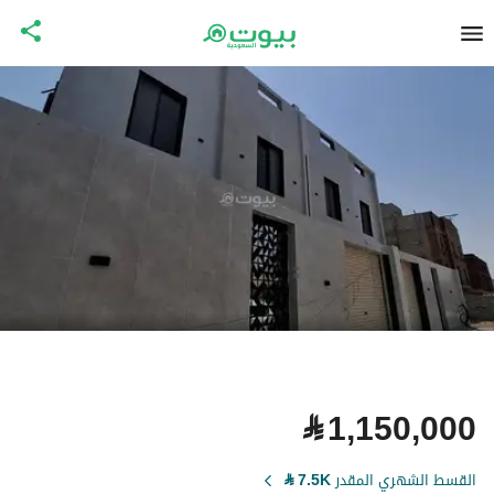
⃁
1,150,000
القسط الشهري المقدر
7.5K
⃁