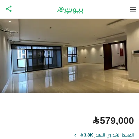
⃁
579,000
القسط الشهري المقدر
3.8K
⃁