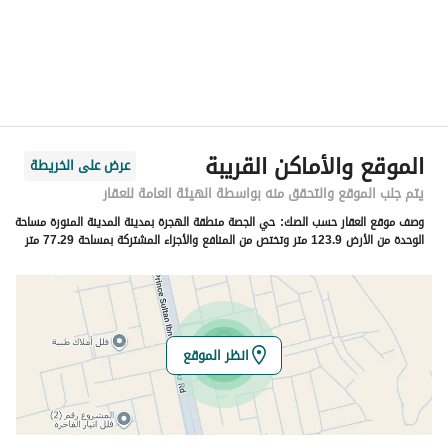
المدينة
المدينة المنورة
الحي
الجصة
اسم الشارع
سيف الدين بن ابي النصر الخطيب
الرمز البريدي
42389
الموقع والأماكن القريبة
عرض على الخريطة
رقم المبنى
3832
يتم جلب الموقع والتحقق منه بواسطة الهيئة العامة للعقار
وصف موقع العقار حسب الصك:
حي الجصة منطقة الهجرة بمدينة المدينة المنورة مساحة
الرقم الاضافي
6686
الوحدة من الأرض 123.9 متر وتختص من المنافع والأجزاء المشتركة بمساحة 77.29 متر
خط العرض
24.351831885429185
خط الطول
39.604121398868365
انظر الموقع
تفاصيل العقار
نوع الإعلان
للبيع