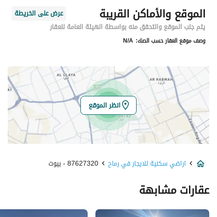
الموقع والأماكن القريبة
عرض على الخريطة
اسم المسؤول
-
يتم جلب الموقع والتحقق منه بواسطة الهيئة العامة للعقار
وصف موقع العقار حسب الصك:
N/A
رقم المسؤول
-
الموقع
المنطقة
منطقة الرياض
انظر الموقع
المدينة
رماح
الحي
-
اراضي سكنية للايجار في رماح
87627320 - بيوت
اسم الشارع
-
عقارات مشابهة
الرمز البريدي
15852
رقم المبنى
2820