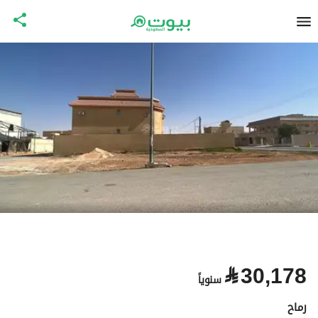
⃁
30,178
سنوياً
رماح