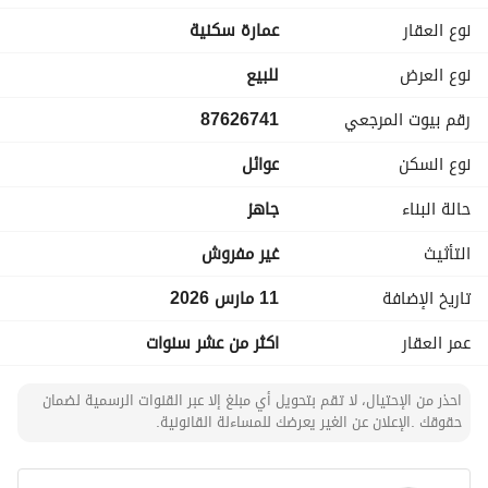
المساحه::(399)
نوع العقار
عمارة سكنية
عمر العقار: 31 سنة
الواجهه :
نوع العرض
للبيع
غربا :شارع عرض 20 م بطول 20م
رقم بيوت المرجعي
87626741
محتويات العقار :
دورين و ملحق
نوع السكن
عوائل
الدور الارضي:
شقة مكونة من:
حالة البناء
جاهز
5 غرف
3 دورات مياه
التأثيث
غير مفروش
صاله كبيرة
تاريخ الإضافة
11 مارس 2026
مطبخ كبير
الدور الاول:
عمر العقار
اكثر من عشر سنوات
شقة مكونة من:
5 غرف
احذر من الإحتيال، لا تقم بتحويل أي مبلغ إلا عبر القنوات الرسمية لضمان
3 دورات مياه
حقوقك .الإعلان عن الغير يعرضك للمساءلة القانونية.
صاله كبيرة
مطبخ كبير
الملحق مبني 50%: