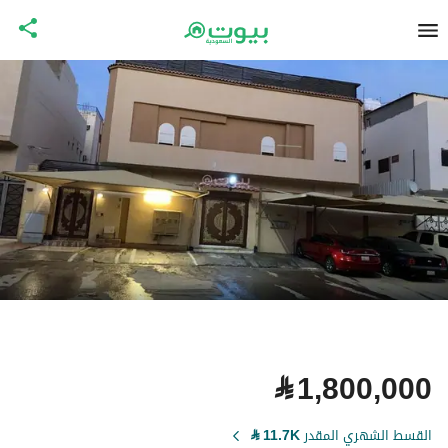
⃁
1,800,000
القسط الشهري المقدر
11.7K
⃁