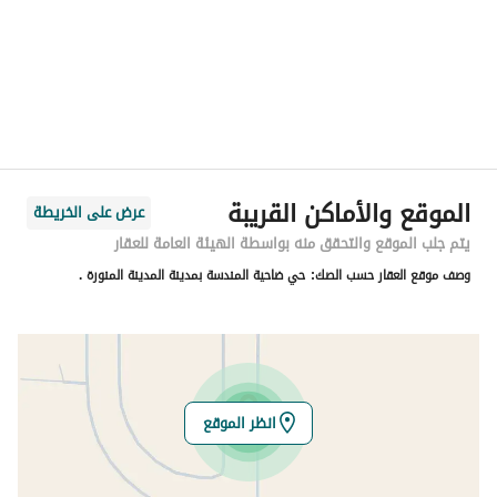
المدينة
المدينة المنورة
الحي
المندسة
اسم الشارع
30
الرمز البريدي
42726
الموقع والأماكن القريبة
عرض على الخريطة
رقم المبنى
9358
يتم جلب الموقع والتحقق منه بواسطة الهيئة العامة للعقار
وصف موقع العقار حسب الصك:
حي ضاحية المندسة بمدينة المدينة المنورة .
الرقم الاضافي
4681
خط العرض
24.559536751820783
خط الطول
39.3442479748078
انظر الموقع
تفاصيل العقار