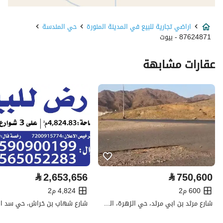
نوع الإعلان
للبيع
اراضي تجارية للبيع في المدينة المنورة
حي المندسة
استخدام العقار
تجاري
87624871 - بيوت
نوع العقار
اراضي تجارية
عقارات مشابهة
السعر
276000
المساحة
920
عدد الغرف
-
خدمات العقار
⃁
2,653,656
⃁
750,600
كهرباء
نعم
600 م2
4,824 م2
تفاصيل اضافية
شارع مرثد بن ابي مرثد، حي الزهرة، المدينة المنورة