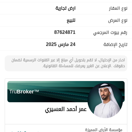
- مخطط واعد يبعد عن المدينة حوالي 20 إلى 25 دقيقة
نوع العقار
ارض تجارية
- بالقرب من منتزه البيضاء البري ونادي الطيران الشراعي
نوع العرض
للبيع
السعر: 276 ألف ريال قابل للتفاوض
رقم بيوت المرجعي
87624871
غير شامل السعي والضريبة
تاريخ الإضافة
24 مارس 2025
احذر من الإحتيال، لا تقم بتحويل أي مبلغ إلا عبر القنوات الرسمية لضمان
حقوقك .الإعلان عن الغير يعرضك للمساءلة القانونية.
Tru
Broker
™
عمر أحمد العسيري
مؤسسة الأرض المميزة