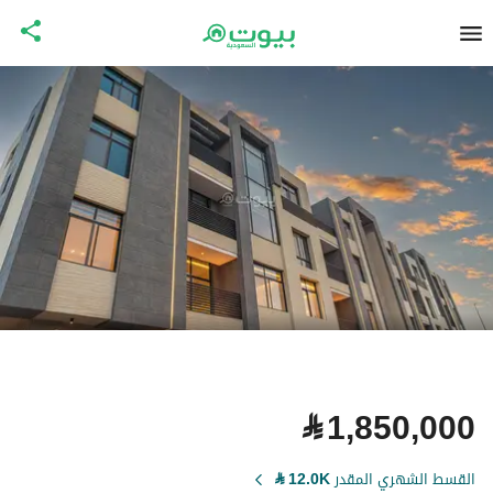
⃁
1,850,000
القسط الشهري المقدر
12.0K
⃁