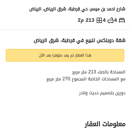
شارع احمد بن ميسر، حي قرطبة، شرق الرياض، الرياض
4
4
213 م2
1,850,000
⃁
التفاصيل
معلومات ترخيص الإعلان
حاسبة التمويل
شقة دوبلكس للبيع في قرطبة، شرق الرياض
هذا العقار لم يعد متوفرا بعد الآن
المساحة بالصك 213 متر مربع
مع المساحات الخاصة المجموع 270 متر مربع
دورين بتصميم حديث ونادر
الدور الأرضي بإرتداد زاوية
يصلح أن يكون لها مدخل خاص من الحارة
معلومات العقار
شقة رقم B5