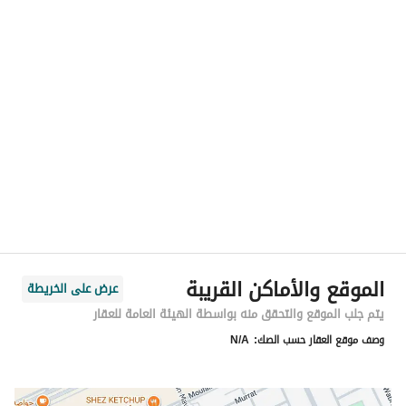
رقم المسؤول
-
الموقع
المنطقة
منطقة الرياض
المدينة
الرياض
الحي
قرطبة
اسم الشارع
احمد بن ميسر
الرمز البريدي
13245
الموقع والأماكن القريبة
عرض على الخريطة
رقم المبنى
7844
يتم جلب الموقع والتحقق منه بواسطة الهيئة العامة للعقار
وصف موقع العقار حسب الصك:
N/A
الرقم الاضافي
3154
خط العرض
24.816826086169332