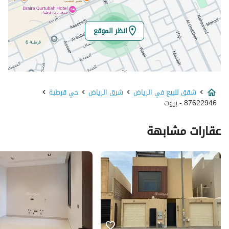
خط الطول
46.74347684405254
انظر الموقع
تفاصيل العقار
نوع الإعلان
للبيع
شقق للبيع في الرياض
شرق الرياض
حي قرطبة
استخدام العقار
سكني
87622946 - بيوت
نوع العقار
شقق
عقارات مشابهة
السعر
1850000
المساحة
213.05
عدد الغرف
4
خدمات العقار