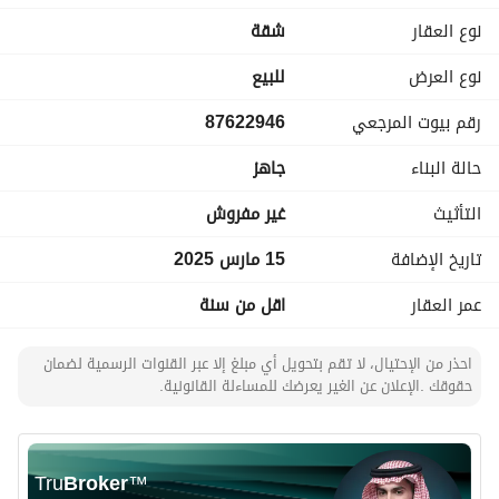
الدور الأرضي: فناء خارجي - دورة مياه - مطبخ - غرفة خادمة مع 
نوع العقار
شقة
دورة مياه - صالة - مجلس
الدور الأول: غرفتين نوم - غرفة نوم ماستر - صالة - دورتين مياه
نوع العرض
للبيع
رقم بيوت المرجعي
87622946
حالة البناء
جاهز
التأثيث
غير مفروش
تاريخ الإضافة
15 مارس 2025
عمر العقار
اقل من سنة
احذر من الإحتيال، لا تقم بتحويل أي مبلغ إلا عبر القنوات الرسمية لضمان
حقوقك .الإعلان عن الغير يعرضك للمساءلة القانونية.
Tru
Broker
™