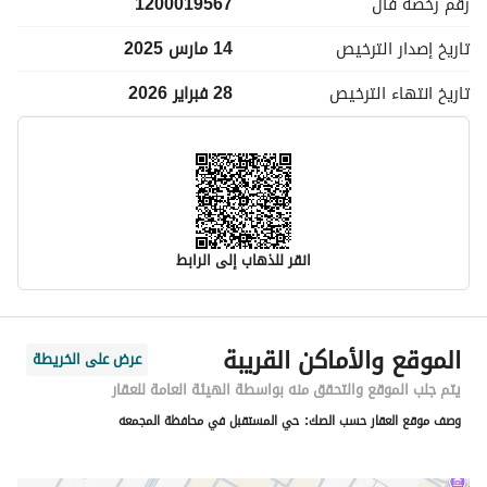
رقم رخصة
فال
1200019567
تاريخ إصدار
الترخيص
14 مارس 2025
تاريخ انتهاء
الترخيص
28 فبراير 2026
انقر للذهاب إلى الرابط
معلومات مسؤول الإعلان
الموقع والأماكن القريبة
عرض على الخريطة
اسم المسؤول
-
يتم جلب الموقع والتحقق منه بواسطة الهيئة العامة للعقار
وصف موقع العقار حسب الصك:
حي المستقبل في محافظة المجمعه
رقم المسؤول
-