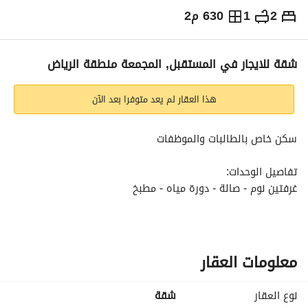
2
1
630 م2
⃁
30,000
سنوياً
يص الإعلان
الاماكن القريبة
شقة للايجار في المستقبل, المجمعة منطقة الرياض
هذا العقار لم يعد متوفرا بعد الآن
سكن خاص بالطالبات والموظفات
تفاصيل الوحدات:
غرفتين نوم - صالة - دورة مياه - مطبخ
غرفة نوم - صالة - دورة مياه - مطبخ
غرفة نوم - مطبخ - دورة مياه
المميزات:
معلومات العقار
-أثاث جديد
-قرب الجامعة
نوع العقار
شقة
-قرب كرم مول