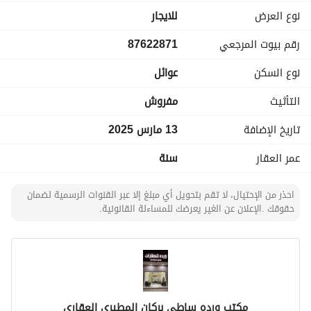
-قرب محطة القطار
نوع العرض
للايجار
-قرب تمتم سكوير والمطاعم والمغاسل
رقم بيوت المرجعي
87622871
-حارس
-مراقبة بالكاميرات
نوع السكن
عوائل
التأثيث
مفروش
تاريخ الإضافة
13 مارس 2025
عمر العقار
سنة
احذر من الإحتيال، لا تقم بتحويل أي مبلغ إلا عبر القنوات الرسمية لضمان
حقوقك .الإعلان عن الغير يعرضك للمساءلة القانونية.
مكتب ورده ساطي بركان المطيري العقاري