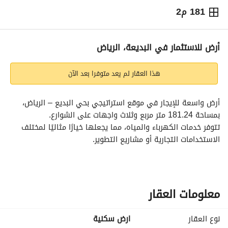
181 م2
⃁
100,044
سنوياً
يص الإعلان
الاماكن القريبة
أرض للاستثمار في البديعة، الرياض
هذا العقار لم يعد متوفرا بعد الآن
أرض واسعة للإيجار في موقع استراتيجي بحي البديع – الرياض، 
بمساحة 181.24 متر مربع وثلاث واجهات على الشوارع. 
تتوفر خدمات الكهرباء والمياه، مما يجعلها خيارًا مثاليًا لمختلف 
الاستخدامات التجارية أو مشاريع التطوير. 
اغتنم الفرصة لتأمين موقعك الآن في واحدة من أبرز المناطق 
الحيوية.
معلومات العقار
نوع العقار
ارض سكنية