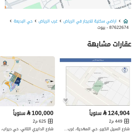
الحي
البديعة
اراضي سكنية للايجار في الرياض
غرب الرياض
حي البديعة
اسم الشارع
المدينه المنوره
87622674 - بيوت
الرمز البريدي
12772
عقارات مشابهة
رقم المبنى
3905
الرقم الاضافي
7308
خط العرض
24.615586242717793
خط الطول
46.689010861289084
تفاصيل العقار
⃁
100,000
⃁
124,904
سنوياً
سنوياً
449 م2
625 م2
نوع الإعلان
للإيجار
شارع السيل الكبير، حي المهدية، غرب الرياض، الرياض