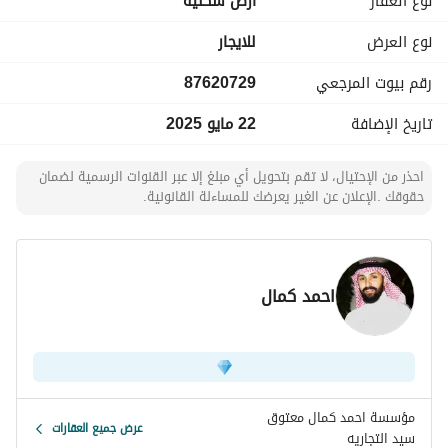
نوع العقار
ارض سكنية
المسافة الى مواقف الحرم المتاحة حالياً : 20 دقيقة
نوع العرض
للايجار
رقم بيوت المرجعي
87620729
المطلوب لشهر رمضان + اول ٣ ايام العيد :
8500 ريال
تاريخ الإضافة
22 مايو 2025
التواصل عن طريق الواتس اب لاي تفاصيل :
احذر من الإحتيال، لا تقم بتحويل أي مبلغ إلا عبر القنوات الرسمية لضمان
0505319058
حقوقك .الإعلان عن الغير يعرضك للمساءلة القانونية.
0533691101
wa. me/966533691101
ترخيص اعلان رقم :7200453444
رخصة فال رقم : 1200030304
احمد كمال
https://maps. app. goo. gl/MzP9coq5yDA3piuM7?g_st=iw
#المدينة_المنوره #المدينة_المنورة_الآن #ايجار #شقة #الحرم 
#النبوي #الحرم_النبوي #عقار #عقارات_السعودية
مؤسسة احمد كمال معتوق
عرض جميع العقارات
سيد التجاريه