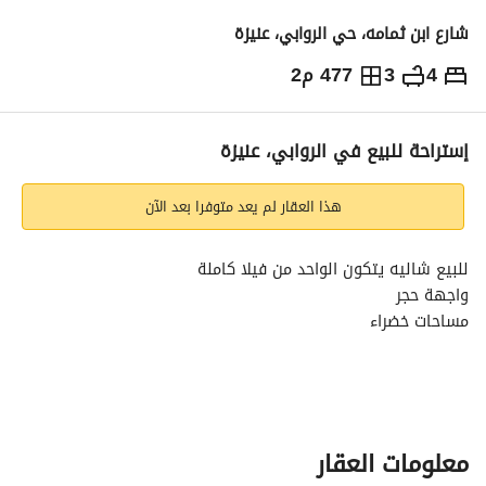
شارع ابن ثمامه، حي الروابي، عنيزة
4
3
477 م2
1,100,000
⃁
التفاصيل
معلومات ترخيص الإعلان
حاسبة التمويل
إستراحة للبيع في الروابي، عنيزة
هذا العقار لم يعد متوفرا بعد الآن
للبيع شاليه يتكون الواحد من فيلا كاملة
واجهة حجر
مساحات خضراء
دور أرضي يتكون من صالة واسعة جدا - مسبح فخم - مطبخ وطاولة 
طعام
جلسات جانبية أرضية - ملحق خارجي - مجلس (مشب ) مع المغاسل 
ودورة مياه
معلومات العقار