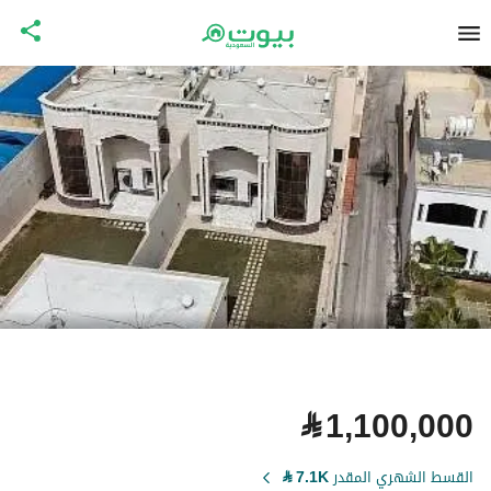
⃁
1,100,000
القسط الشهري المقدر
7.1K
⃁