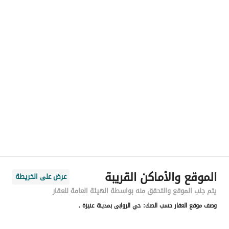
رقم المسؤول
-
الموقع
المنطقة
منطقة القصيم
المدينة
عنيزة
الحي
الروابي
اسم الشارع
ابن ثمامه
الرمز البريدي
56217
الموقع والأماكن القريبة
عرض على الخريطة
رقم المبنى
6726
يتم جلب الموقع والتحقق منه بواسطة الهيئة العامة للعقار
وصف موقع العقار حسب الصك:
حي الروابى بمدينة عنيزة .
الرقم الاضافي
2652