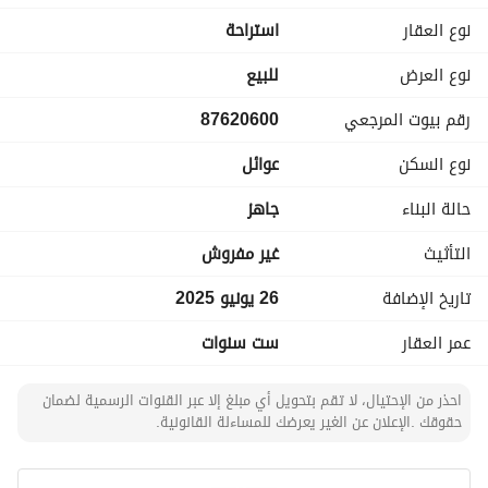
يتكون الدور الثاني من 3 غرف نوم - صالة واسعةة - دورات مياه
نوع العقار
استراحة
نوع العرض
للبيع
رقم بيوت المرجعي
87620600
نوع السكن
عوائل
حالة البناء
جاهز
التأثيث
غير مفروش
تاريخ الإضافة
26 يونيو 2025
عمر العقار
ست سنوات
احذر من الإحتيال، لا تقم بتحويل أي مبلغ إلا عبر القنوات الرسمية لضمان
حقوقك .الإعلان عن الغير يعرضك للمساءلة القانونية.