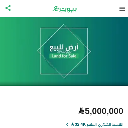
⃁
5,000,000
القسط الشهري المقدر
32.4K
⃁