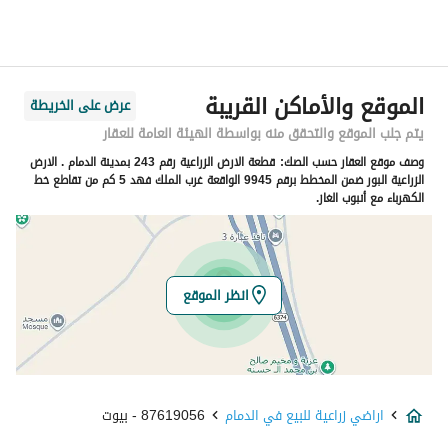
اسم الشارع
00
الرمز البريدي
12563
الموقع والأماكن القريبة
عرض على الخريطة
رقم المبنى
2536
يتم جلب الموقع والتحقق منه بواسطة الهيئة العامة للعقار
وصف موقع العقار حسب الصك:
قطعة الارض الزراعية رقم 243 بمدينة الدمام . الارض
الرقم الاضافي
2136
الزراعية البور ضمن المخطط برقم 9945 الواقعة غرب الملك فهد 5 كم من تقاطع خط
الكهرباء مع أنبوب الغاز.
خط العرض
26.496380821407218
خط الطول
49.70030493042702
انظر الموقع
تفاصيل العقار
نوع الإعلان
للبيع
اراضي زراعية للبيع في الدمام
87619056 - بيوت
استخدام العقار
زراعي