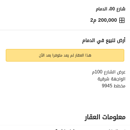
شارع 00، الدمام
200,000 م2
5,000,000
⃁
التفاصيل
معلومات ترخيص الإعلان
حاسبة التمويل
أرض للبيع في الدمام
هذا العقار لم يعد متوفرا بعد الآن
عرض الشارع 100م
الواجهة شرقية
مخطط 9945
معلومات العقار