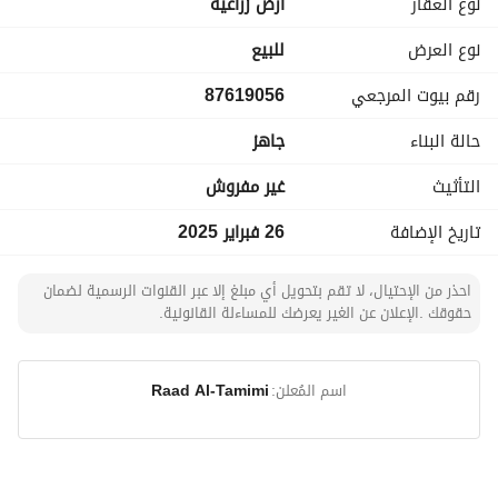
نوع العقار
ارض زراعية
نوع العرض
للبيع
رقم بيوت المرجعي
87619056
حالة البناء
جاهز
التأثيث
غير مفروش
تاريخ الإضافة
26 فبراير 2025
احذر من الإحتيال، لا تقم بتحويل أي مبلغ إلا عبر القنوات الرسمية لضمان
حقوقك .الإعلان عن الغير يعرضك للمساءلة القانونية.
اسم المُعلن:
Raad Al-Tamimi