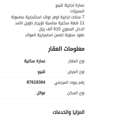
عمارة تجارية للبيع
المميزات:
7 محلات تجارية توفر عوائد استثمارية مضمونة
11 شقة سكنية مناسبة للإيجار طويل الأمد
الدخل السنوي 610 ألف ريال
عقود سنوية تضمن استمرارية العوائد
المساحة: 896 متر مربع
معلومات العقار
شارع بعرض 36 متر يضمن
موقع استراتيجي قريب من طريق الأمير محمد بن سلم
إمكانية التوسع بمساحة كبيرة توفر فرص لتطوير المش
نوع العقار
عمارة سكنية
نوع العرض
للبيع
رقم بيوت المرجعي
87618384
نوع السكن
عوائل
المزايا والخدمات