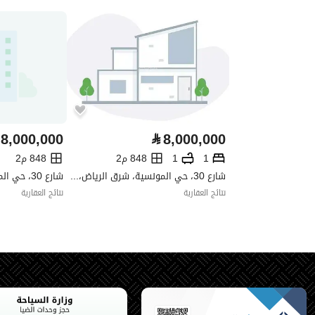
واجهة العقار
جنوبية غربية
حدود واطوال العقار
-
الضمانات والمدة
-
قنوات الاعلان
أخرى ،الإذاعة ،منصات التواصل ا
8,000,000
⃁
8,000,000
حدود العقار/الملكية
1
1
848 م2
848 م2
شارع 30، حي المونسية، شرق الرياض، الرياض
الشمالي
نتائج العقارية
نتائج العقارية
الشرقي
الغربي
الجنوبي