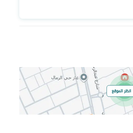
المساحة
896
عدد الغرف
1
صرف صحي
نعم
انظر الموقع
هل يوجد اي التزام
لا يوجد
على العقار ؟
مطابقة لكود البناء
-
السعودي