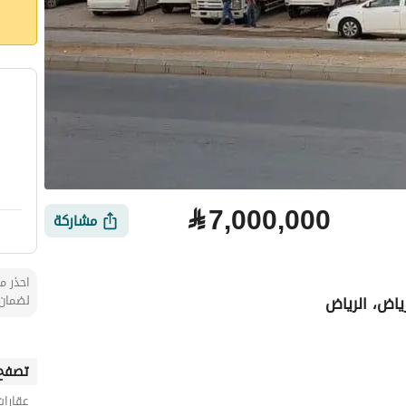
⃁
7,000,000
مشاركة
احذر من
ياض، الرياض
لضمان 
تصفح 
عقارات
لتمويل
الموقع والأماكن القريبة