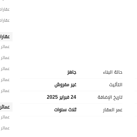
عقارات
عقارات
عقارا
عمائر
عمائر 
ان وطريق الدمام
عمائر
اريع المستقبلية
حالة البناء
جاهز
عمائر
التأثيث
غير مفروش
عمائر
تاريخ الإضافة
24 فبراير 2025
عمائر
عمر العقار
ثلاث سنوات
عمائر
عمائر