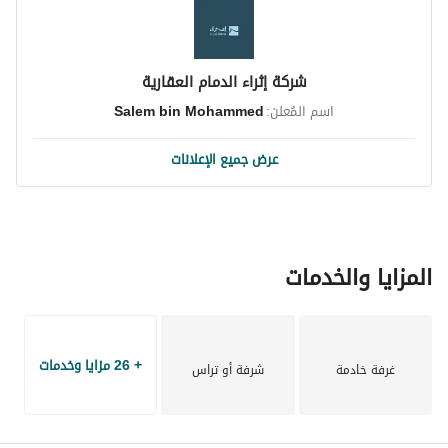
أسواق التميمي
البنوك والمصارف
منتزه الملك فهد
شركة إثراء الدمام العقارية
الحرس الوطني
اسم المُعلن:
Salem bin Mohammed
حلول مالية لتوفير الدفعة الأولى
عرض جميع الإعلانات
المزايا والخدمات
+ 26 مزايا وخدمات
غرفة خادمة
شرفة أو تراس