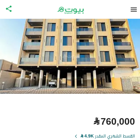
⃁
760,000
القسط الشهري المقدر
4.9K
⃁