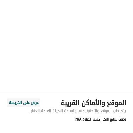
رقم المسؤول
-
الموقع
المنطقة
المنطقة الشرقية
المدينة
الدمام
الحي
القصور
اسم الشارع
طريق الامير محمد بن فهد
الرمز البريدي
34245
الموقع والأماكن القريبة
عرض على الخريطة
رقم المبنى
7487
يتم جلب الموقع والتحقق منه بواسطة الهيئة العامة للعقار
وصف موقع العقار حسب الصك:
N/A
الرقم الاضافي
2550