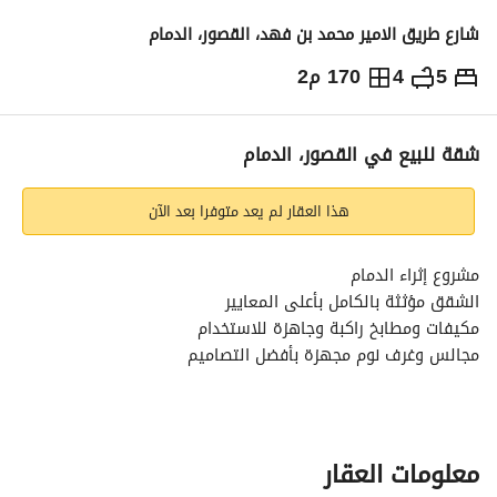
شارع طريق الامير محمد بن فهد، القصور، الدمام
5
4
170 م2
760,000
⃁
التفاصيل
معلومات ترخيص الإعلان
حاسبة التمويل
شقة للبيع في القصور، الدمام
هذا العقار لم يعد متوفرا بعد الآن
مشروع إثراء الدمام
الشقق مؤثثة بالكامل بأعلى المعايير
مكيفات ومطابخ راكبة وجاهزة للاستخدام
مجالس وغرف نوم مجهزة بأفضل التصاميم
راحة وخصوصية مطلقة:
موقف خاص مظلل لكل شقة
بلكونات واسعة لكل وحدة سكنية
عوازل صوتية وحرارية لضمان أقصى درجات الراحة
معلومات العقار
ضمانات حقيقية: