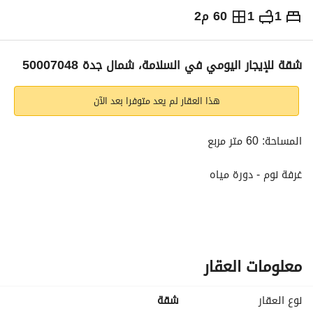
1
1
60 م2
⃁
150
يومياً
رة السياحة
الاماكن القريبة
شقة للإيجار اليومي في السلامة، شمال جدة 50007048
هذا العقار لم يعد متوفرا بعد الآن
المساحة: 60 متر مربع
غرفة نوم - دورة مياه
وسط الأسبوع 150 ريال
ويكند 180 ريال
إجازات ومواسم الأسعار تتغير
معلومات العقار
رقم التصريح 50007048
نوع العقار
شقة