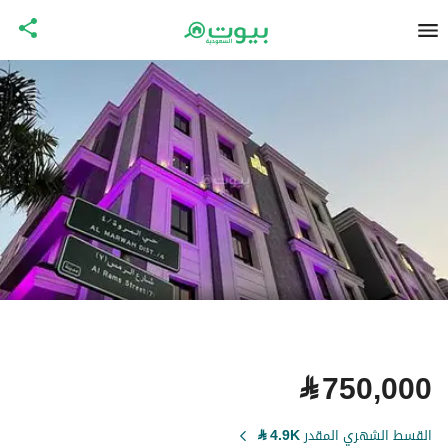
⃁
750,000
القسط الشهري المقدر
4.9K
⃁