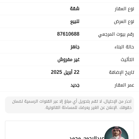
- ⁠بنية تحتية متكاملة
نوع العقار
شقة
- ⁠شبكة المياة
- ⁠شبكة الصرف الصحي
نوع العرض
للبيع
- ⁠ انترنت (الياف بصرية)
رقم بيوت المرجعي
87610688
- - بالقرب من جميع الخدمات العامة
- بالاضافة لقربه من شوارع حيوية و رئيسية في جدة
حالة البناء
جاهز
مرافق اضافية:
التأثيث
غير مفروش
- نادي رياضي ( رجالي و نسائي)
- منطقة العاب اطفال
تاريخ الإضافة
22 أبريل 2025
- ⁠لاونج استقبال لضيوفك
عمر العقار
جديد
الضـمـانـات :
احذر من الإحتيال، لا تقم بتحويل أي مبلغ إلا عبر القنوات الرسمية لضمان
حقوقك .الإعلان عن الغير يعرضك للمساءلة القانونية.
- 5 سنوات الكهرباء والسباكة
- 20 سنه هيكل انشائي
- 20 سنه قواطع وأفياش
اتحاد ملاك لمدة سنتين مجاناً
عبدالرحمن محمد