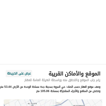
رقم المسؤول
-
الموقع
المنطقة
منطقة مكة المكرمة
المدينة
جدة
الحي
المروة
اسم الشارع
المرواء
الرمز البريدي
23543
الموقع والأماكن القريبة
عرض على الخريطة
رقم المبنى
4602
يتم جلب الموقع والتحقق منه بواسطة الهيئة العامة للعقار
وصف موقع العقار حسب الصك:
حي المروة بمدينة جدة مساحة الوحدة من الأرض 53.44 متر
الرقم الاضافي
6671
وتختص من المنافع والأجزاء المشتركة بمساحة 105.06 متر
خط العرض
21.605938829654253