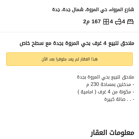
شارع المرواء، حي المروة، شمال جدة، جدة
4
4
167 م2
750,000
⃁
التفاصيل
معلومات ترخيص الإعلان
حاسبة التمويل
ملاحق للبيع 4 غرف بحي المروة بجدة مع سطح خاص
هذا العقار لم يعد متوفرا بعد الآن
ملاحق للبيع بحي المروة بجدة
- مدخلين بمساحة 230 م
- مكونة من 4 غرف ( امامية )
- . . صالة كبيرة
- 4 دورات مياة
- غرفة سائق/ موقف خاص
- ⁠غرفة خادمة
- خزانات مستقلة علوي وسفلي
معلومات العقار
- غاز مركزي مستقل لكل شقة