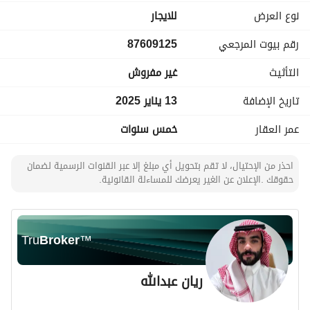
نوع العرض
للايجار
رقم بيوت المرجعي
87609125
التأثيث
غير مفروش
تاريخ الإضافة
13 يناير 2025
عمر العقار
خمس سنوات
احذر من الإحتيال، لا تقم بتحويل أي مبلغ إلا عبر القنوات الرسمية لضمان
حقوقك .الإعلان عن الغير يعرضك للمساءلة القانونية.
Tru
Broker
™
ريان عبدالله