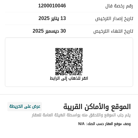
رقم رخصة
فال
1200010046
تاريخ إصدار
الترخيص
13 يناير 2025
تاريخ انتهاء
الترخيص
30 ديسمبر 2025
انقر للذهاب إلى الرابط
معلومات مسؤول الإعلان
الموقع والأماكن القريبة
عرض على الخريطة
اسم المسؤول
-
يتم جلب الموقع والتحقق منه بواسطة الهيئة العامة للعقار
وصف موقع العقار حسب الصك:
N/A
رقم المسؤول
-