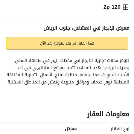
120 م2
⃁
55,000
سنوياً
يص الإعلان
الاماكن القريبة
معرض للإيجار في المشاعل، جنوب الرياض
هذا العقار لم يعد متوفرا بعد الآن
تتوفر محلات تجارية للإيجار في مخطط رنيم في منطقة السلي 
بمدينة الرياض. هذه المحلات تتميز بموقع استراتيجي في أحد 
الأحياء الحيوية، مما يجعلها مثالية لفتح الأعمال التجارية المختلفة. 
المنطقة توفر خدمات ومرافق متنوعة وتعتبر من المناطق السكنية 
والتجارية النشطة
المميزات:
موقع متميز في مخطط رنيم، السلي
معلومات العقار
محلات بمساحات متعددة
قرب من الخدمات الأساسية والمرافق
نوع العقار
معرض
منطقة حيوية تسهم في جذب الزوار والعملاء