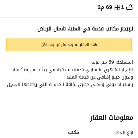
1
69 م2
⃁
284,300
سنوياً
يص الإعلان
الاماكن القريبة
للإيجار مكاتب فخمة في العليا، شمال الرياض
هذا العقار لم يعد متوفرا بعد الآن
المساحة: 69 متر مربع
للإيجار الشهري والسنوي خدمات فندقية في بيئة عمل متكاملة 
وبدون مبلغ إضافي عن قيمة العقد
بإستيراد دولي ومحلي حصري بكافة الخدمات التي يحتاجها العميل
نظافة وصيانة على مدار اليوم
ضيافة لك وللضيوف - هاتف خاص بالمكتب - إنترنت بسرعات عالية 
(فايبر)
معلومات العقار
سداد كافة فواتير الخدمات - المرونة في الإضافة والتعديل للأثاث 
والإكسسوارات المكتبية - مواقف للسيارات
نوع العقار
مکتب