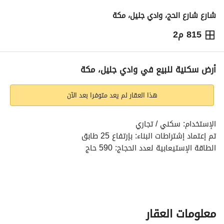
شارع شارع الحج، وادي جليل، مكة
815 م2
13,046,384
⃁
التفاصيل
معلومات ترخيص الإعلان
حاسبة التمويل
أرض سكنية للبيع في وادي جليل، مكة
هذا العقار لم يعد متوفرا بعد الآن
الإستخدام: سكني / تجاري
تم إعتماد إشتراطات البناء: بإرتفاع 25 طابق
الطاقة الإستيعابية لعدد الحجاج: 590 حاج
شارع الحاج
طريق الدائري الثالث
سعر المتر المطلوب: 15 ألف و999 ريال
معلومات العقار
السعر قابل للتفاوض بالمعقول للمهتمين الجادين