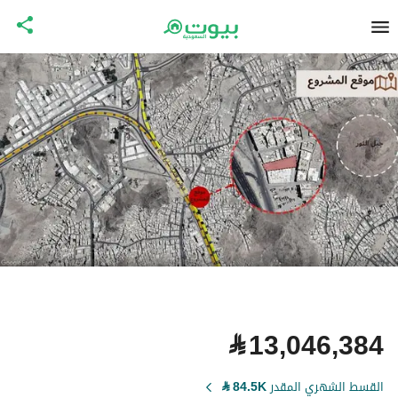
⃁
13,046,384
القسط الشهري المقدر
84.5K
⃁