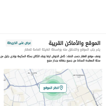
المدينة
مكة
الحي
وادي جليل
اسم الشارع
شارع الحج
الرمز البريدي
00
الموقع والأماكن القريبة
عرض على الخريطة
رقم المبنى
00
يتم جلب الموقع والتحقق منه بواسطة الهيئة العامة للعقار
وصف موقع العقار حسب الصك:
كامل الحوش ارضا وبناء الكائن بمكة المكرمة بوادى جليل من
الرقم الاضافي
00
محلة المعابدة المحاط من جميع جهاته بجدار منيع
خط العرض
21.45504753950203
خط الطول
39.84700826342746
انظر الموقع
تفاصيل العقار