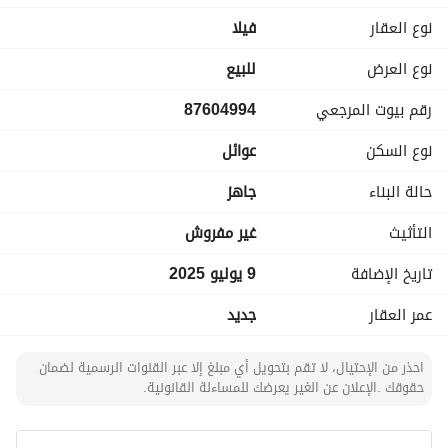
- جديدة
نوع العقار
فیلا
- منطقة معيشة واسعة
- مطبخ حديث
نوع العرض
للبيع
- حمامات أنيقة
رقم بيوت المرجعي
87604994
- خدمات أساسية
نوع السكن
عوائل
اتصل بنا اليوم لترتيب موعد للمعاينة واجعل هذه الفيلا منزل 
أحلامك الجديد!
حالة البناء
جاهز
التأثيث
غير مفروش
تاريخ الإضافة
9 يوليو 2025
عمر العقار
جديد
احذر من الإحتيال، لا تقم بتحويل أي مبلغ إلا عبر القنوات الرسمية لضمان
حقوقك .الإعلان عن الغير يعرضك للمساءلة القانونية.