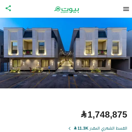
⃁
1,748,875
القسط الشهري المقدر
11.3K
⃁