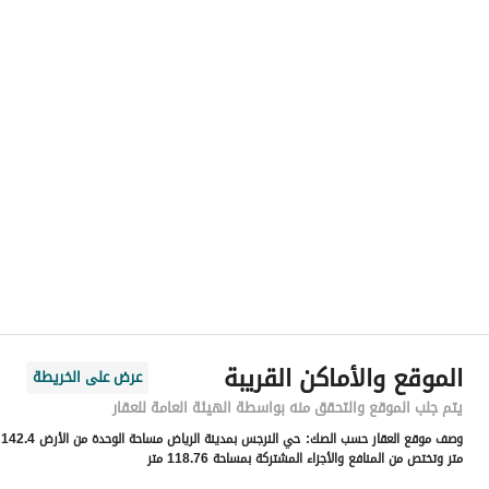
رقم المسؤول
-
الموقع
المنطقة
منطقة الرياض
المدينة
الرياض
الحي
النرجس
اسم الشارع
الشرق
الرمز البريدي
13343
الموقع والأماكن القريبة
عرض على الخريطة
رقم المبنى
7235
يتم جلب الموقع والتحقق منه بواسطة الهيئة العامة للعقار
وصف موقع العقار حسب الصك:
حي النرجس بمدينة الرياض مساحة الوحدة من الأرض 142.4
الرقم الاضافي
3937
متر وتختص من المنافع والأجزاء المشتركة بمساحة 118.76 متر