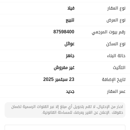
4 غرف نوم ماستر وصالة
نوع العقار
فیلا
الدور الثالث
نوع العرض
للبيع
سطح كبير وغرفة خادمة وغسيل مع مغسلة ودورة مياه
رقم بيوت المرجعي
87598400
نوع السكن
عوائل
حالة البناء
جاهز
التأثيث
غير مفروش
تاريخ الإضافة
23 سبتمبر 2025
عمر العقار
جديد
احذر من الإحتيال، لا تقم بتحويل أي مبلغ إلا عبر القنوات الرسمية لضمان
حقوقك .الإعلان عن الغير يعرضك للمساءلة القانونية.