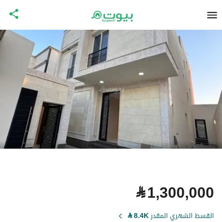
⃁
1,300,000
القسط الشهري المقدر
8.4K
⃁