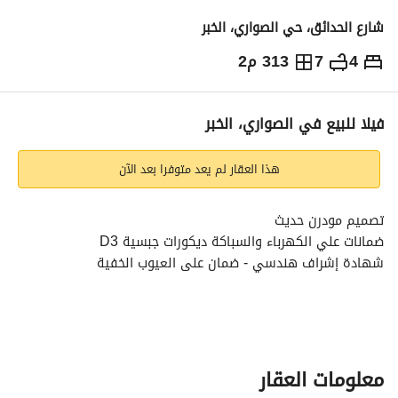
شارع الحدائق، حي الصواري، الخبر
4
7
313 م2
1,300,000
⃁
التفاصيل
معلومات ترخيص الإعلان
حاسبة التمويل
فيلا للبيع في الصواري، الخبر
هذا العقار لم يعد متوفرا بعد الآن
تصميم مودرن حديث
ضمانات علي الكهرباء والسباكة ديكورات جبسية D3
شهادة إشراف هندسي - ضمان على العيوب الخفية
الدور الأول
ملحق خارجي ومجلس ومقلط وصالة ومجلس نساء ومطبخ 
ومستودع ومدخل سيارة
معلومات العقار
الدور الثاني