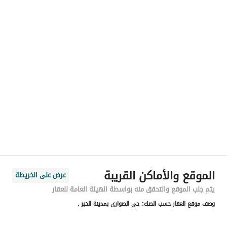
رقم المسؤول
-
الموقع
المنطقة
المنطقة الشرقية
المدينة
الخبر
الحي
الصواري
اسم الشارع
الحدائق
الرمز البريدي
34724
الموقع والأماكن القريبة
عرض على الخريطة
رقم المبنى
7310
يتم جلب الموقع والتحقق منه بواسطة الهيئة العامة للعقار
وصف موقع العقار حسب الصك:
حي الصوارى بمدينة الخبر .
الرقم الاضافي
2760