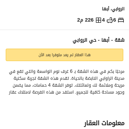
الروابي، أبها
6
4
226 م2
530,000
⃁
التفاصيل
معلومات ترخيص الإعلان
حاسبة التمويل
شقة - أبها - حي الروابي
هذا العقار لم يعد متوفرا بعد الآن
مرحبًا بكم في هذه الشقة بـ 6 غرف نوم الواسعة والتي تقع في 
مدينة الراوابي النابضة بالحياة. تقدم هذه الشقة تجربة سكنية 
مريحة وملائمة لك ولعائلتك. توفر الشقة 4 حمامات، مما يضمن 
وجود مساحة كافية للجميع. استفد من هذه الفرصة لامتلاك عقار 
رائع في موقع متميز. 
المميزات الرئيسية:
- 6 غرف نوم
معلومات العقار
- 4 حمامات