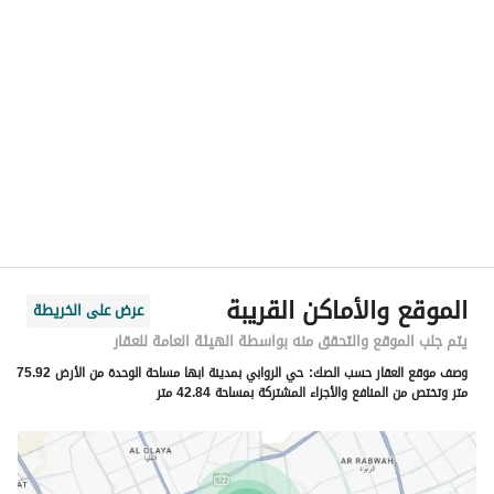
الموقع
المنطقة
منطقة عسير
المدينة
أبها
الحي
الروابي
اسم الشارع
-
الرمز البريدي
62562
الموقع والأماكن القريبة
عرض على الخريطة
رقم المبنى
7458
يتم جلب الموقع والتحقق منه بواسطة الهيئة العامة للعقار
وصف موقع العقار حسب الصك:
حي الروابي بمدينة ابها مساحة الوحدة من الأرض 75.92
الرقم الاضافي
4692
متر وتختص من المنافع والأجزاء المشتركة بمساحة 42.84 متر
خط العرض
18.256020701526317
خط الطول
42.61620323083694