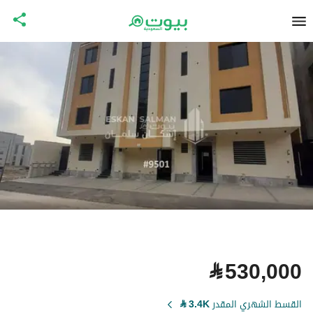
⃁
530,000
القسط الشهري المقدر
3.4K
⃁