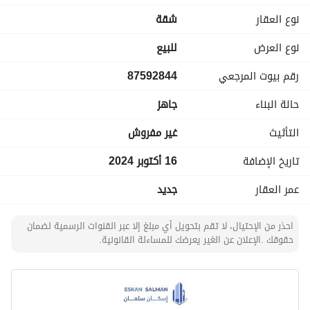
نوع العقار
شقة
لا تفوت هذه الفرصة الرائعة لامتلاك عقار في الراوابي. اتصل بنا 
الآن لترتيب موعد للمعاينة!
نوع العرض
للبيع
رقم بيوت المرجعي
87592844
حالة البناء
جاهز
التأثيث
غير مفروش
تاريخ الإضافة
16 أكتوبر 2024
عمر العقار
جديد
احذر من الإحتيال، لا تقم بتحويل أي مبلغ إلا عبر القنوات الرسمية لضمان
حقوقك .الإعلان عن الغير يعرضك للمساءلة القانونية.