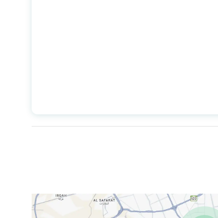
خط الطول
49.95963646374015
السعر
1130000
المساحة
292.5
عدد الغرف
7