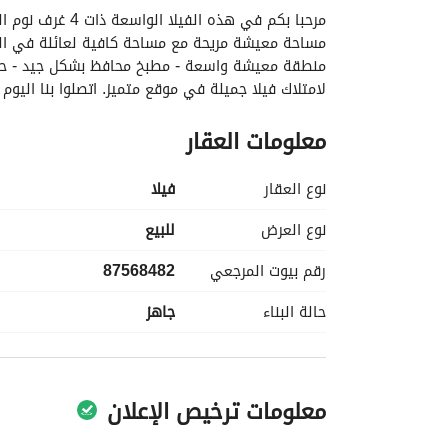
لامتلاك فيلا جميلة في موقع متميز. اتصلوا بنا اليوم 
معلومات العقار
نوع العقار
فیلا
نوع العرض
للبيع
رقم بيوت المرجعي
87568482
حالة البناء
جاهز
معلومات ترخيص الإعلان