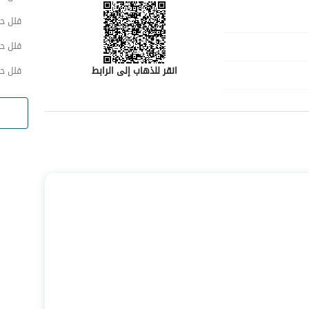
فلل حي
فلل حي
فلل ح
انقر للذهاب إلى الرابط
رقم المسؤول
-
رقم المبنى
6987
الرقم الاضافي
2463
خط العرض
26.36435675246831