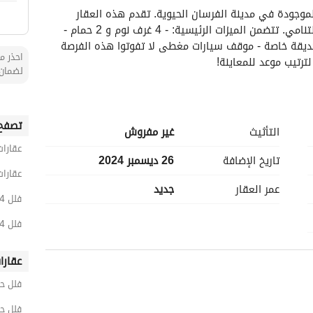
مرحبا بكم في هذه الفيلا الواسعة ذات 4 غرف نوم الموجودة في مدينة الفرسان الحيوية. تقدم هذه العقار 
مساحة معيشة مريحة مع مساحة كافية لعائلة في التنامي. تتضمن الميزات الرئيسية: - 4 غرف نوم و 2 حمام - 
منطقة معيشة واسعة - مطبخ محافظ بشكل جيد - حديقة خاصة - موقف سيارات مغطى لا تفوتوا هذه الفرصة 
احذر من
لترتيب موعد للمعاينة!
لضمان 
تصفح 
التأثيث
غير مفروش
عقارات
تاريخ الإضافة
26 ديسمبر 2024
عقارات
عمر العقار
جديد
فلل 4 غرف نوم للبيع في الدمام
فلل 4 غرف نوم للبيع في الفرسان
عقارا
فلل حي
فلل حي