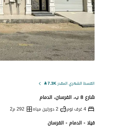
القسط الشهري المقدر
7.3K
⃁
شارع 8 ب، الفرسان، الدمام
4 غرف نوم
2 دورتين مياه
292 م2
فيلا - الدمام - الفرسان
التفاصيل
معلومات ترخيص الإعلان
حاسبة ا