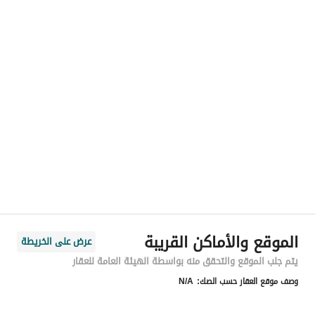
رقم المسؤول
-
الموقع
المنطقة
المنطقة الشرقية
المدينة
الدمام
الحي
العروبة
اسم الشارع
-
الرمز البريدي
32210
الموقع والأماكن القريبة
عرض على الخريطة
رقم المبنى
4112
يتم جلب الموقع والتحقق منه بواسطة الهيئة العامة للعقار
وصف موقع العقار حسب الصك:
N/A
الرقم الاضافي
7578