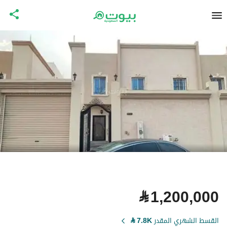
⃁
1,200,000
القسط الشهري المقدر
7.8K
⃁