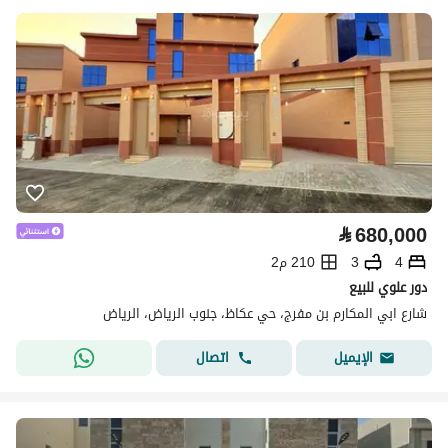
⃁
680,000
4
3
210 م2
دور علوي للبيع
شارع ابي المكارم بن مفرج، حي عكاظ، جنوب الرياض، الرياض
اتصال
الإيميل