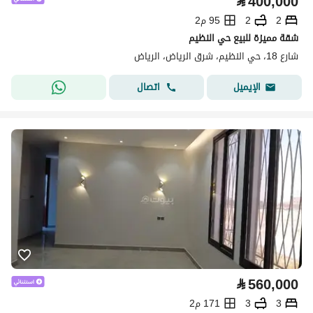
⃁
400,000
2
2
95 م2
شقة مميزة للبيع حي النظيم
شارع 18، حي النظيم، شرق الرياض، الرياض
اتصال
الإيميل
⃁
560,000
3
3
171 م2