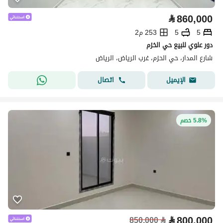
⃁
860,000
5
5
253 م2
دور علوي للبيع حي الخزم
شارع المدار، حي الحزم، غرب الرياض، الرياض
اتصال
الإيميل
5.8% خصم
⃁
800,000
850,000
⃁