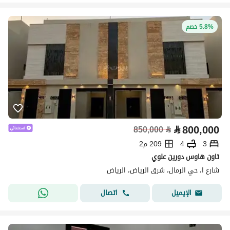
5.8% خصم
⃁
800,000
850,000
⃁
3
4
209 م2
تاون هاوس دورين علوي
شارع ا، حي الرمال، شرق الرياض، الرياض
اتصال
الإيميل