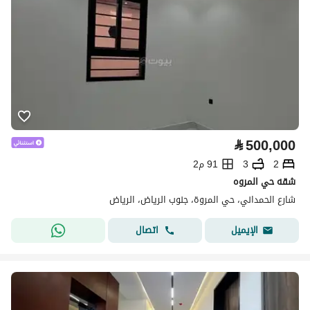
⃁
500,000
2
3
91 م2
شقه حي المروه
شارع الحمداني، حي المروة، جنوب الرياض، الرياض
اتصال
الإيميل