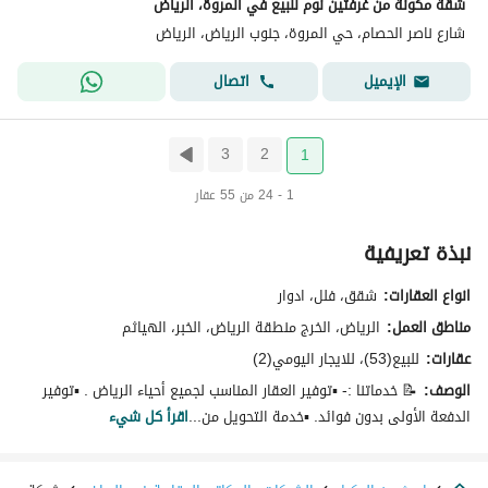
شقة مكونة من غرفتين نوم للبيع في المروة، الرياض
شارع ناصر الحصام، حي المروة، جنوب الرياض، الرياض
اتصال
الإيميل
3
2
1
1 - 24 من 55 عقار
نبذة تعريفية
انواع العقارات:
شقق، فلل، ادوار
مناطق العمل:
الرياض، الخرج منطقة الرياض، الخبر، الهياثم
عقارات:
للبيع(53)، للايجار اليومي(2)
الوصف:
📝 خدماتنا :- ▪️توفير العقار المناسب لجميع أحياء الرياض . ▪️توفير
الدفعة الأولى بدون فوائد. ▪️خدمة التحويل من...
اقرأ كل شيء