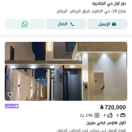
دور اول حي الجنادريه
شارع 18، حي النظيم، شرق الرياض، الرياض
اتصال
الإيميل
⃁
720,000
4
4
196 م2
تاون هاوس ارضي دورين
شارع الابيار، حي ديراب، غرب الرياض، الرياض