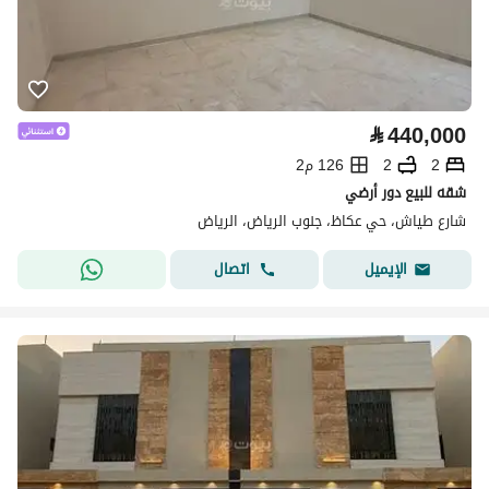
⃁
440,000
2
2
126 م2
شقه للبيع دور أرضي
شارع طياش، حي عكاظ، جنوب الرياض، الرياض
اتصال
الإيميل