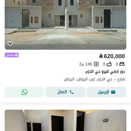
⃁
620,000
3
3
136 م2
دور ارضي للبيع حي الحزم
شارع -، حي الحزم، غرب الرياض، الرياض
اتصال
الإيميل