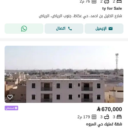
2
2
76 م2
ty for Sale
شارع الخليل بن احمد، حي عكاظ، جنوب الرياض، الرياض
اتصال
الإيميل
⃁
670,000
3
3
179 م2
شقة تمليك حي المروه