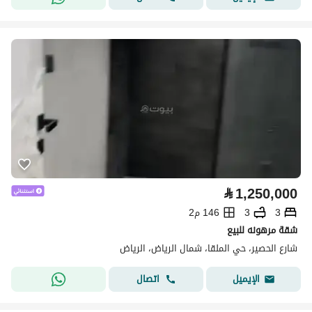
⃁
1,250,000
3
3
146 م2
شقة مرهونه للبيع
شارع الحصير، حي الملقا، شمال الرياض، الرياض
اتصال
الإيميل