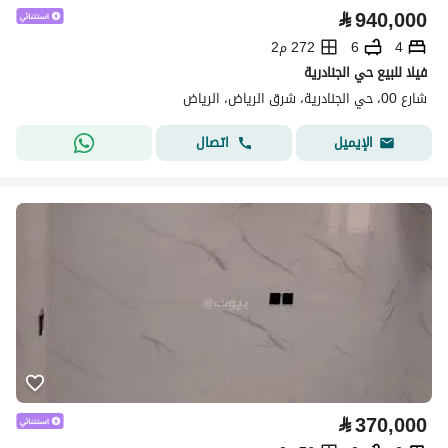
⃁
940,000
4
6
272 م2
فيلا للبيع حي الجنادرية
شارع 00، حي الجنادرية، شرق الرياض، الرياض
اتصال
الإيميل
⃁
370,000