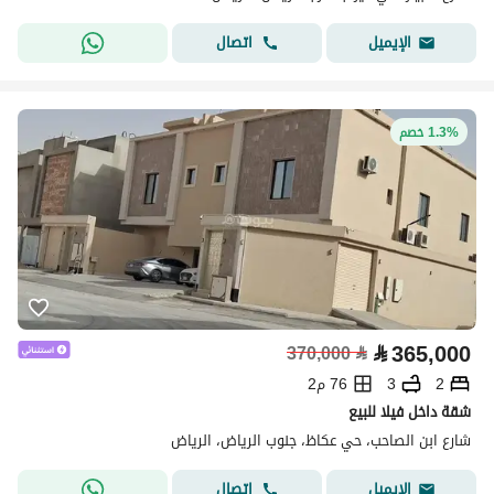
اتصال
الإيميل
1.3% خصم
⃁
365,000
370,000
⃁
2
3
76 م2
شقة داخل فيلا للبيع
شارع ابن الصاحب، حي عكاظ، جنوب الرياض، الرياض
اتصال
الإيميل