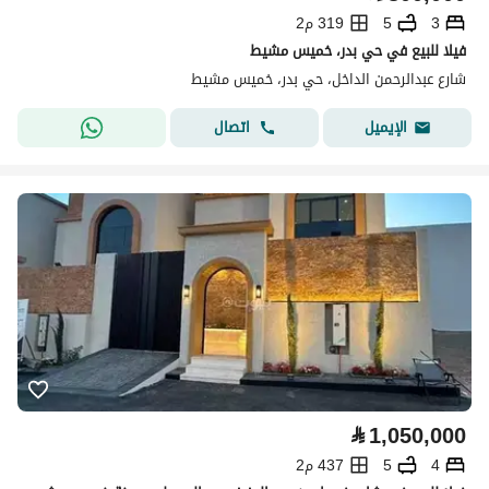
3
5
319 م2
فيلا للبيع في حي بدر، خميس مشيط
شارع عبدالرحمن الداخل، حي بدر، خميس مشيط
اتصال
الإيميل
⃁
1,050,000
4
5
437 م2