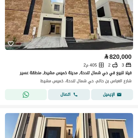
⃁
820,000
3
2
405 م2
فيلا للبيع في حي شمال تندحة, مدينة خميس مشيط, منطقة عسير
شارع العباس بن حاتم، حي شمال تندحة، خميس مشيط
اتصال
الإيميل