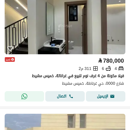
⃁
780,000
4
6
311 م2
فيلا مكونة من 4 غرف نوم للبيع في غراناثة، خميس مشيط
شارع 0000، حي غرناطة، خميس مشيط
اتصال
الإيميل