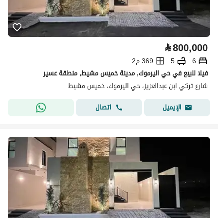
⃁
800,000
6
5
369 م2
فيلا للبيع في حي اليرموك, مدينة خميس مشيط, منطقة عسير
شارع تركي ابن عبدالعزيز، حي اليرموك، خميس مشيط
اتصال
الإيميل