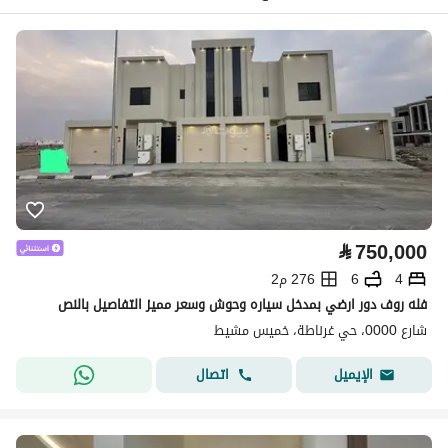
⃁
750,000
4
6
276 م2
فله روف دور ارضي بمدخل سياره وحوش وسعر مميز التفاصيل بالنص
شارع 0000، حي غرناطة، خميس مشيط
اتصال
الإيميل