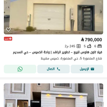
⃁
790,000
6
5
245 م2
فيلا تاون هاوس للبيع – تطوير الراشد | واحة الخميس – حي السديم
شارع المنصورة 5، حي المنصورة، خميس مشيط
اتصال
الإيميل