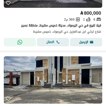
⃁
800,000
6
1
369 م2
فيلا للبيع في حي اليرموك, مدينة خميس مشيط, منطقة عسير
شارع تركي ابن عبدالعزيز، حي اليرموك، خميس مشيط
اتصال
الإيميل