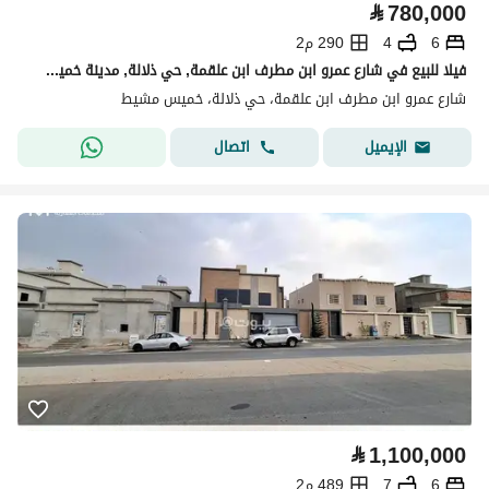
⃁
780,000
6
4
290 م2
فيلا للبيع في شارع عمرو ابن مطرف ابن علقمة, حي ذلالة, مدينة خميس مشيط, منطقة عسير
شارع عمرو ابن مطرف ابن علقمة، حي ذلالة، خميس مشيط
اتصال
الإيميل
⃁
1,100,000
6
7
489 م2