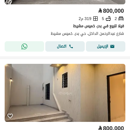
⃁
800,000
2
5
319 م2
فيلا للبيع في بدر، خميس مشيط
شارع عبدالرحمن الداخل، حي بدر، خميس مشيط
اتصال
الإيميل
⃁
800,000