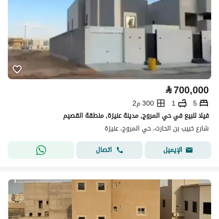
⃁
700,000
5
1
300 م2
فيلا للبيع في حي المروج, مدينة عنيزة, منطقة القصيم
شارع خبيب بن الحارث، حي المروج، عنيزة
اتصال
الإيميل