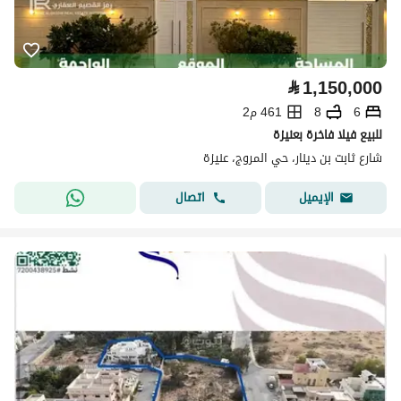
⃁
1,150,000
6
8
461 م2
للبيع فيلا فاخرة بعنيزة
شارع ثابت بن دينار، حي المروج، عنيزة
اتصال
الإيميل