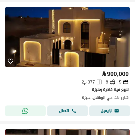
⃁
900,000
5
8
377 م2
للبيع فيلا فاخرة بعنيزة
شارع 15، حي الوهلان، عنيزة
اتصال
الإيميل