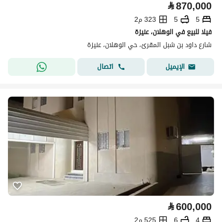
⃁
870,000
5
5
323 م2
فيلا للبيع في الوهلان، عنيزة
شارع داود بن شبل المقرئ، حي الوهلان، عنيزة
اتصال
الإيميل
⃁
600,000
4
6
525 م2