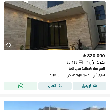
⃁
820,000
1
7
413 م2
للبيع فيلا شمالية بحي المنار
شارع أبي الحسن الواعظ، حي المنار، عنيزة
اتصال
الإيميل