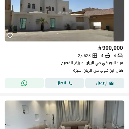
⃁
900,000
4
4
523 م2
فيلا للبيع في حي الريان, عنيزة, القصيم
شارع ابن غنوم، حي الريان، عنيزة
اتصال
الإيميل