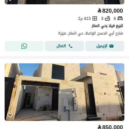
⃁
820,000
6
3
413 م2
للبيع فيلا بحي المنار
شارع أبي الحسن الواعظ، حي المنار، عنيزة
اتصال
الإيميل
⃁
850,000