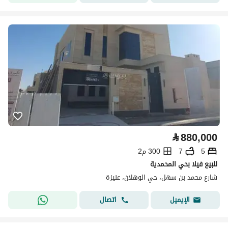
⃁
880,000
5
7
300 م2
للبيع فيلا بحي المحمدية
شارع محمد بن سهل، حي الوهلان، عنيزة
اتصال
الإيميل