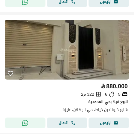
اتصال
الإيميل
⃁
880,000
5
6
322 م2
للبيع فيلا بحي المحمدية
شارع خليفة بن خياط، حي الوهلان، عنيزة
اتصال
الإيميل