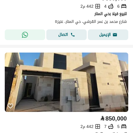
6
4
442 م2
للبيع فيلا بحي المنار
شارع محمد بن عمر القرشي، حي المنار، عنيزة
اتصال
الإيميل
⃁
850,000
5
7
442 م2