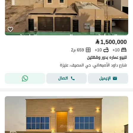
⃁
1,500,000
10+
10+
659 م2
للبيع عماره بدور وشقتين
شارع داود الأصبهاني، حي المصيف، عنيزة
اتصال
الإيميل