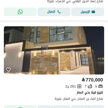
شارع عماد الدين البعلي، حي الحمراء، عنيزة
اتصال
الإيميل
⃁
770,000
5
7
261 م2
للبيع فيلا بحي المنار
شارع ثابت بن المنذر، حي المنار، عنيزة