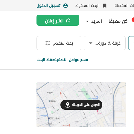
نات المفضلة
البحث المحفوظ
تسجيل الدخول
كن مضيفًا
المزيد
انشر إعلان
غرفة & دورة مياه
بحث متقدم
مسح عوامل التصفية
حفظ البحث
العرض على الخريطة