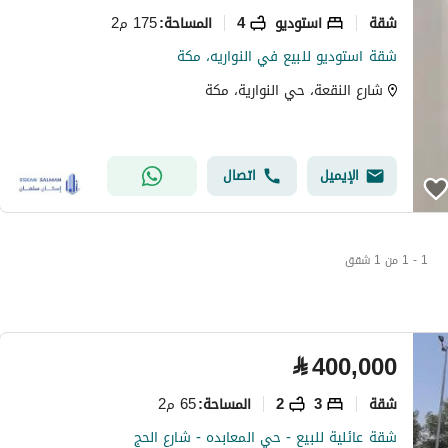
شقة
استوديو
4
175 م2
المساحة
:
شقة استوديو للبيع في النواريه، مكة
شارع النقعة، حي النوارية، مكة
الإيميل
اتصال
1 - 1 من 1 شقق
⃁
400,000
شقة
3
2
65 م2
المساحة
:
شقة عائلية للبيع - حي المعابده - شارع الحج