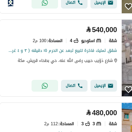
الإيميل
اتصال
⃁
540,000
شقة
استوديو
4
100 م2
المساحة
:
شقق تمليك فاخرة للبيع تبعد عن الحرم ١٥ دقيقه ( ٣ و ٤ غرف ) ببطحاء قريش
شارع ذؤيب حبيب رضى الله عنه، حي بطحاء قريش، مكة
الإيميل
اتصال
⃁
480,000
شقة
3
3
112 م2
المساحة
: