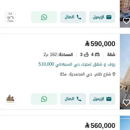
الإيميل
اتصال
⃁
590,000
شقة
4
3
162 م2
المساحة
:
روف و شقق تمليك حي السبهاني 510,000
شارع ظلم، حي المحمدية، مكة
الإيميل
اتصال
⃁
560,000