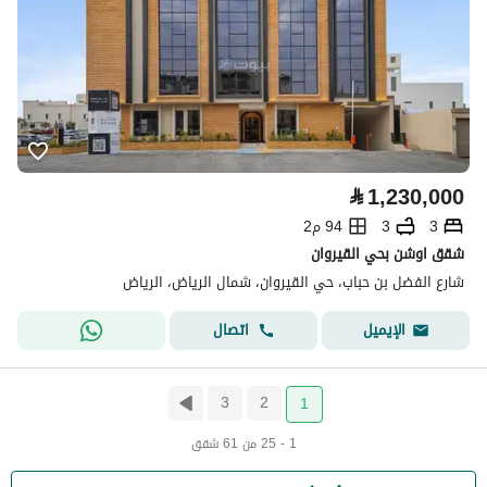
⃁
1,230,000
3
3
94 م2
شقق اوشن بحي القيروان
شارع الفضل بن حباب، حي القيروان، شمال الرياض، الرياض
اتصال
الإيميل
3
2
1
1 - 25 من 61 شقق