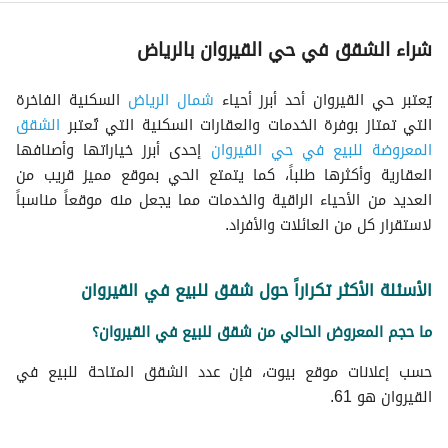
شقق للايجار اليومي في حي القيروان
شقق للبيع في شارع محمد بن عبدالعزيز العجاجي حي القيروان
شقق للايجار الشهري في حي القيروان
شراء الشقق في حي القيروان بالرياض
شقق للايجار في حي القيروان
عقارات للبيع في الرياض
يُعتبر حي القيروان أحد أبرز أحياء
شمال الرياض
السكنية الفاخرة
التي تمتاز بوفرة الخدمات والعقارات السكنية التي تُعتبر
الشقق
المعروضة للبيع في حي القيروان
إحدى أبرز خياراتها وأصنافها
العقارية وأكثرها طلباً، كما يتمتع الحي بموقع مميز قريب من
العديد من الأحياء الراقية والخدمات مما يجعل منه موقعاً مناسباً
لاستقرار كل من العائلات والأفراد.
الأسئلة الأكثر تكراراً حول شقق للبيع في القيروان
ما حجم المعروض الحالي من شقق للبيع في القيروان؟
حسب إعلانات موقع بيوت، فإن عدد الشقق المتاحة للبيع في
القيروان هو 61.