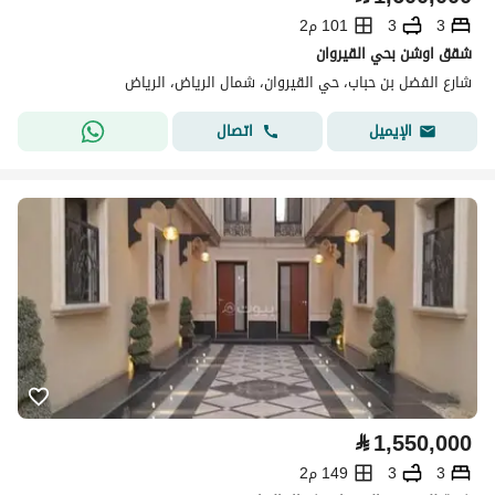
3
3
101 م2
شقق اوشن بحي القيروان
شارع الفضل بن حباب، حي القيروان، شمال الرياض، الرياض
اتصال
الإيميل
⃁
1,550,000
3
3
149 م2