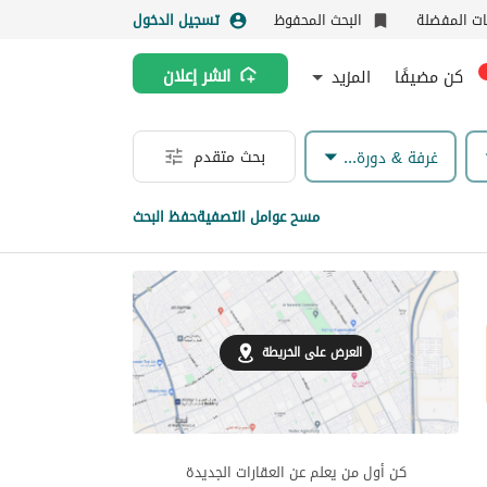
نات المفضلة
البحث المحفوظ
تسجيل الدخول
كن مضيفًا
المزيد
انشر إعلان
بحث متقدم
غرفة & دورة مياه
مسح عوامل التصفية
حفظ البحث
العرض على الخريطة
كن أول من يعلم عن العقارات الجديدة