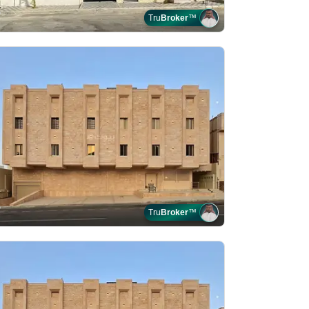
Tru
Broker
™
Tru
Broker
™