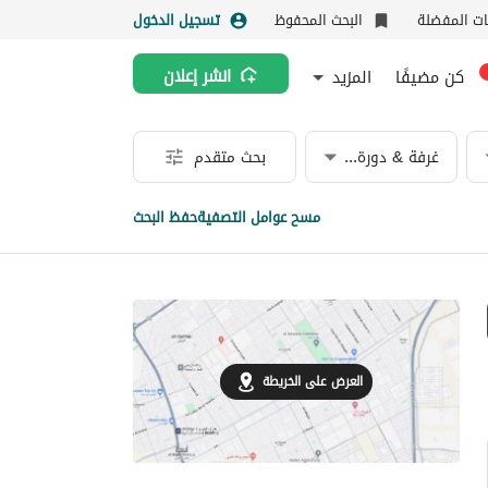
نات المفضلة
البحث المحفوظ
تسجيل الدخول
كن مضيفًا
المزيد
انشر إعلان
غرفة & دورة مياه
بحث متقدم
مسح عوامل التصفية
حفظ البحث
العرض على الخريطة