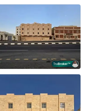
Tru
Broker
™