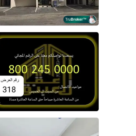
Tru
Broker
™