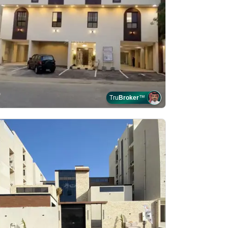
Tru
Broker
™