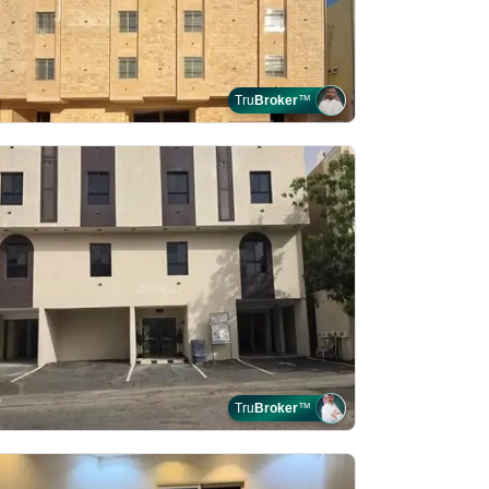
Tru
Broker
™
Tru
Broker
™