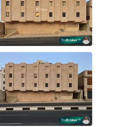
Tru
Broker
™
Tru
Broker
™