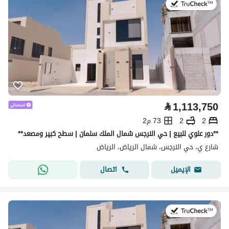
في:28 يوليو 2026
⃁
1,113,750
2
2
73 م2
**دور علوي للبيع | حي النرجس شمال الملك سلمان | سطح كبير ومصعد**
شارع ي، حي النرجس، شمال الرياض، الرياض
اتصال
الإيميل
في:28 يوليو 2026