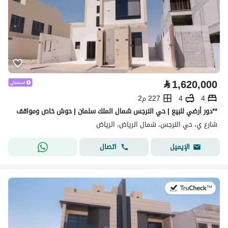
⃁
1,620,000
4
4
227 م2
**دور أرضي للبيع | حي النرجس شمال الملك سلمان | حوش خاص ومواقف
شارع ي، حي النرجس، شمال الرياض، الرياض
اتصال
الإيميل
في:28 يوليو 2026