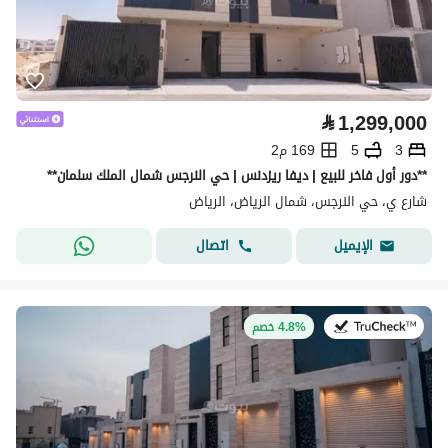
⃁
1,299,000
3
5
169 م2
**دور أول فاخر للبيع | ديفا ريزدنس | حي النرجس شمال الملك سلمان**
شارع ي، حي النرجس، شمال الرياض، الرياض
اتصال
الإيميل
في:20 يوليو 2026
4.8% خصم