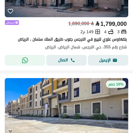
⃁
1,799,000
1,890,000
⃁
3
4
149 م2
بنتهاوس علوي للبيع في النرجس جنوب طريق الملك سلمان ، الرياض
شارع رقم 355، حي النرجس، شمال الرياض، الرياض
اتصال
الإيميل
10% خصم