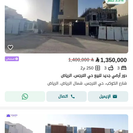
3.5% خصم
⃁
1,350,000
1,400,000
⃁
3
3
250 م2
دور أرضي جديد للبيع حي النرجس، الرياض
شارع الكوكب، حي النرجس، شمال الرياض، الرياض
اتصال
الإيميل