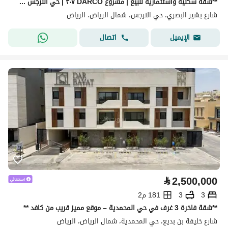
**شقة سكنية واستثمارية للبيع | مشروع DARCO ٣٠٧ | حي النرجس شمال الملك سلمان**
شارع بشير البصري، حي النرجس، شمال الرياض، الرياض
اتصال
الإيميل
⃁
2,500,000
3
3
181 م2
**شقة فاخرة 3 غرف في حي المحمدية – موقع مميز قريب من كافد **
شارع خليفة بن بديع، حي المحمدية، شمال الرياض، الرياض