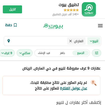
تطبيق بيوت
تنزيل
+140 ألف تنزيل للتطبيق
حفظ
العارض
للبيع
سكني
9 غرف
الجميع
جاهز
قيد الإنشاء
عقارات 9 غرف مفروشة للبيع في حي العارض, الرياض
لم يتم العثور على نتائج مطابقة للبحث.
عدل عوامل الفلترة
للعثور على نتائج
إكتشف أكثر عقارات ل للبيع