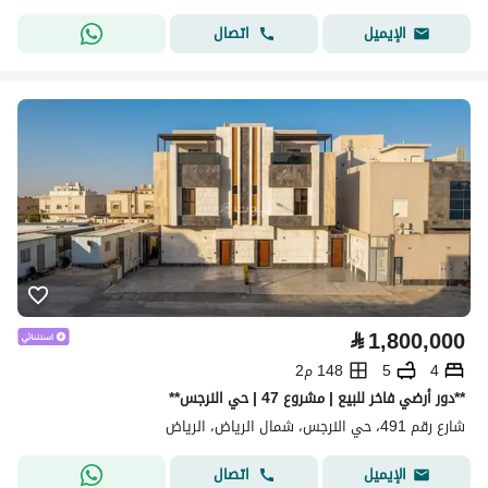
اتصال
الإيميل
⃁
1,800,000
4
5
148 م2
**دور أرضي فاخر للبيع | مشروع 47 | حي النرجس**
شارع رقم 491، حي النرجس، شمال الرياض، الرياض
اتصال
الإيميل