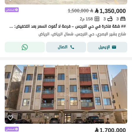
⃁
1,350,000
1,500,000
⃁
3
3
158 م2
## شقة فاخرة في حي النرجس – فرصة لا تُفوت السعر بعد التخفيض: 1,350,000 ريال
شارع بشير البصري، حي النرجس، شمال الرياض، الرياض
اتصال
الإيميل
⃁
1,700,000