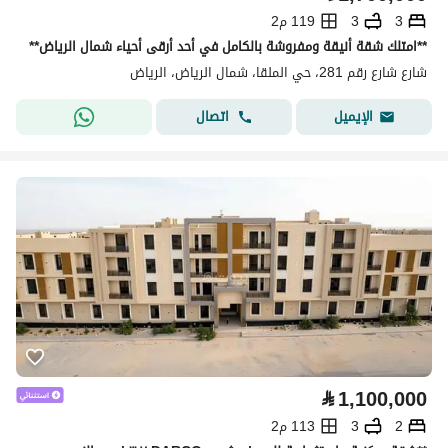
3
3
119 م2
**امتلك شقة أنيقة ومفروشة بالكامل في أحد أرقى أحياء شمال الرياض**
شارع شارع رقم 281، حي الملقا، شمال الرياض، الرياض
اتصال
الإيميل
⃁
1,100,000
2
3
113 م2