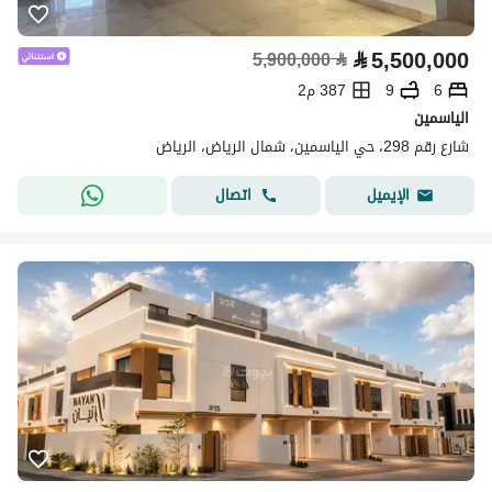
⃁
5,500,000
5,900,000
⃁
6
9
387 م2
الياسمين
شارع رقم 298، حي الياسمين، شمال الرياض، الرياض
اتصال
الإيميل