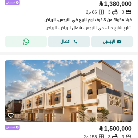
⃁
1,380,000
3
3
86 م2
فيلا مكونة من 3 غرف نوم للبيع في النرجس، الرياض
شارع شارع حراء، حي النرجس، شمال الرياض، الرياض
اتصال
الإيميل
⃁
1,500,000
3
3
158 م2