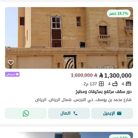
18.7% خصم
⃁
1,300,000
1,600,000
⃁
4
4
137 م2
دور سقف مرتفع بمكيفات ومطبخ
شارع محمد بن يوسف، حي النرجس، شمال الرياض، الرياض
اتصال
الإيميل