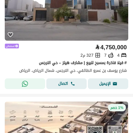
⃁
4,750,000
4
7
327 م2
# فيلا فاخرة بمسبح للبيع | مشارف هيلز – حي النرجس
شارع يوسف بن عمرو الطائفي، حي النرجس، شمال الرياض، الرياض
اتصال
الإيميل
1% خصم