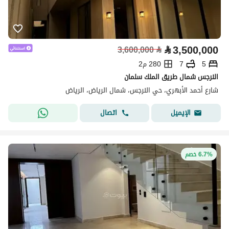
⃁
3,500,000
3,600,000
⃁
5
7
280 م2
النرجس شمال طريق الملك سلمان
شارع أحمد الأبهري، حي النرجس، شمال الرياض، الرياض
اتصال
الإيميل
6.7% خصم