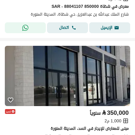
معرض في شظاة 850000 SAR - 88041107
شارع الملك عبدالله بن عبدالعزيز، حي شظاة، المدينة المنورة
اتصال
الإيميل
⃁
350,000
سنوياً
1,000 م2
مبنى للمعارض للإيجار في السد، المدينة المنورة