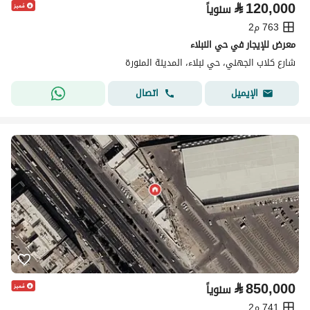
⃁
120,000
سنوياً
763 م2
معرض للإيجار في حي النبلاء
شارع كلاب الجهني، حي نبلاء، المدينة المنورة
اتصال
الإيميل
⃁
850,000
سنوياً
741 م2