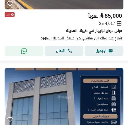
⃁
85,000
سنوياً
4,017 م2
مبنى عرض للإيجار في طيبة، المدينة
شارع عبدالملك ابن هاشم، حي طيبة، المدينة المنورة
اتصال
الإيميل