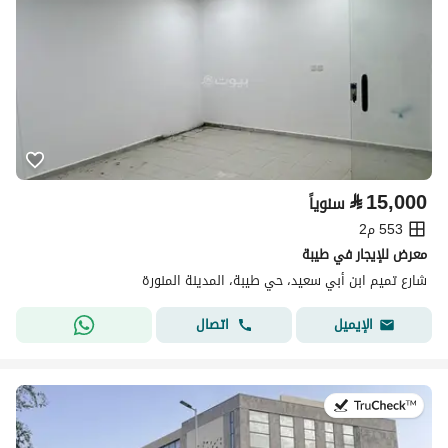
⃁
15,000
سنوياً
553 م2
معرض للإيجار في طيبة
شارع تميم ابن أبي سعيد، حي طيبة، المدينة المنورة
اتصال
الإيميل
في:25 يوليو 2026